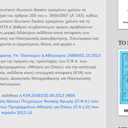
ωπικού ιδιωτικού δικαίου ορισμένου χρόνου σε
ρα του άρθρου 205 του ν. 3584/2007 (Α' 143), καθώς
πικού ιδιωτικού δικαίου ορισμένου χρόνου και τη
ΟΤΑ α' βαθμού συμβασιούχων αμιγώς αμειβομένων
τη μορφή διδάκτρων εκδίδεται κοινή απόφαση των
σης και Ηλεκτρονικής Διακυβέρνησης, Εσωτερικών και
ΤΟ
μονται οι εγκρινόμενες θέσεις ανά φορέα.»
φασης Υπ. Πολιτισμού & Αθλητισμού 26869/01.10.2013
για την έγκριση της πρόσληψης των Π.Φ.Α. που
Προγραμμάτων «Άθληση για Όλους» και την κατανομή
έα, εκδίδεται κοινή υπουργική απόφαση (ΚΥΑ) των
σμού, Διοικητικής Μεταρρύθμισης και Ηλεκτρονικής
ικονομικών.
, εκδόθηκε η
ΚΥΑ 25583/20.09.2013 (ΦΕΚ
ριση θέσεων Πτυχιούχων Φυσικής Αγωγής (Π.Φ.Α.) που
ση των Προγραμμάτων Άθλησης για Όλους (Π.Α.γ.Ο) που
τη περίοδο 2013-14
.
: