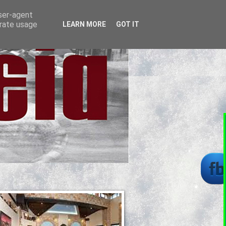
user-agent
erate usage
LEARN MORE
GOT IT