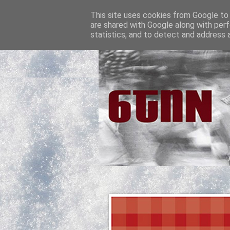
This site uses cookies from Google to d
are shared with Google along with perf
statistics, and to detect and address 