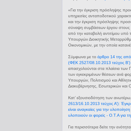
«Για την έγκριση πρόσληψης προσ
υπηρεσίες ανταποδοτικού χαρακτή
και την έγκριση πρόσληψης προσω
σύναψη συμβάσεων έργου στους 
από την καταβολή αντιτίμου υπό 
Υπουργών Διοικητικής Μεταρρύθμι
Οικονομικών, με την οποία κατανέ
Σύμφωνα με το
άρθρο 14 της από
(ΦΕΚ 2527/08.10.2013 τεύχος Β’)
απασχολούνται στα πλαίσια των 
των εγκεκριμένων θέσεων ανά φορ
Υπουργών, Πολιτισμού και Αθλητι
Διακυβέρνησης, Εσωτερικών και Ο
Κατ’ εξουσιοδότηση των ανωτέρω
2613/16.10.2013 τεύχος Α’): Έγκ
είναι αναγκαίες για την υλοποίη
υλοποιούν οι φορείς - Ο.Τ.Α για 
Για περισσότερα δείτε την ενότητα