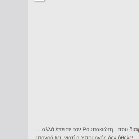
.... αλλά έπεισε τον Ρουπακιώτη - που δια
υπογράψει, γιατί ο Υπουργός δεν ήθελε!