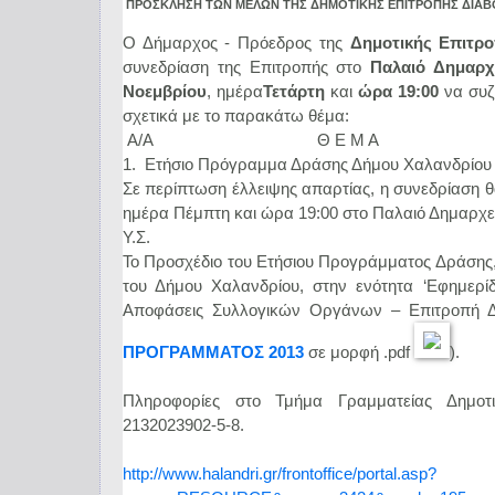
ΠΡΟΣΚΛΗΣΗ ΤΩΝ ΜΕΛΩΝ ΤΗΣ
ΔΗΜΟΤΙΚΗΣ ΕΠΙΤΡΟΠΗΣ ΔΙΑΒ
Ο Δήμαρχος - Πρόεδρος της
Δημοτικής Επιτρ
συνεδρίαση της Επιτροπής στο
Παλαιό Δημαρ
Νοεμβρίου
, ημέρα
Τετάρτη
και
ώρα 19:00
να συζ
σχετικά με το παρακάτω θέμα:
Α/Α Θ Ε Μ Α
1. Ετήσιο Πρόγραμμα Δράσης Δήμου Χαλανδρίου 
Σε περίπτωση έλλειψης απαρτίας, η συνεδρίαση 
ημέρα Πέμπτη και ώρα 19:00 στο Παλαιό Δημαρχεί
Υ.Σ.
Το Προσχέδιο του Ετήσιου Προγράμματος Δράσης, 
του Δήμου Χαλανδρίου, στην ενότητα ‘Εφημερί
Αποφάσεις Συλλογικών Οργάνων – Επιτροπή Δι
ΠΡΟΓΡΑΜΜΑΤΟΣ 2013
σε μορφή .pdf
).
Πληροφορίες στο Τμήμα Γραμματείας Δημο
2132023902-5-8.
http://www.halandri.gr/frontoffice/portal.asp?