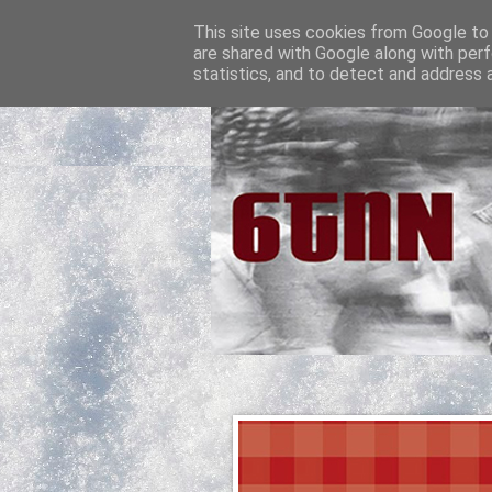
This site uses cookies from Google to d
are shared with Google along with perf
statistics, and to detect and address 