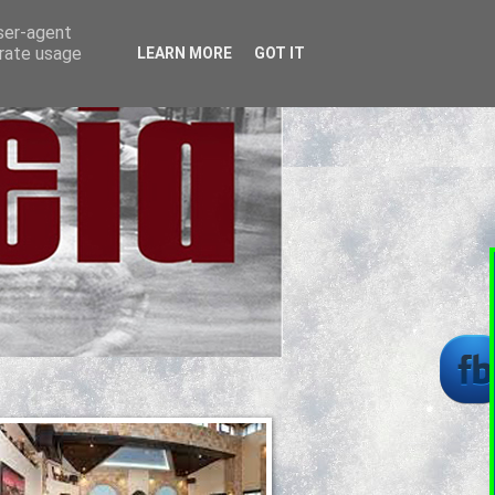
user-agent
erate usage
LEARN MORE
GOT IT