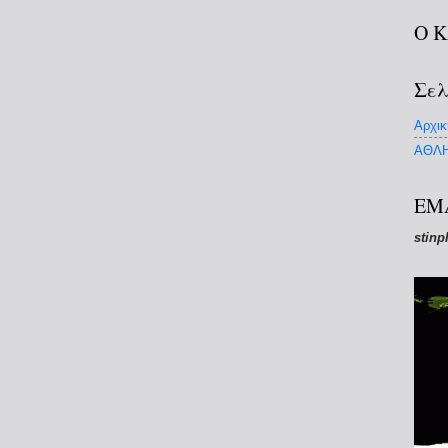
Ο 
Σελ
Αρχικ
ΑΘΛΗ
EM
stinp