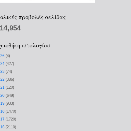
ολικές προβολές σελίδας
214,954
ειοθήκη ιστολογίου
026
(4)
024
(427)
023
(74)
022
(386)
021
(120)
020
(649)
019
(933)
018
(1470)
017
(1720)
016
(2110)