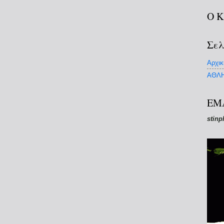
Ο 
Σελ
Αρχικ
ΑΘΛΗ
EM
stinp