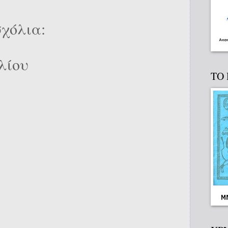
χόλια:
λίου
ΤΟ