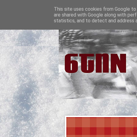
This site uses cookies from Google to d
are shared with Google along with perf
statistics, and to detect and address 