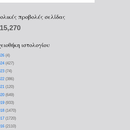
ολικές προβολές σελίδας
215,270
ειοθήκη ιστολογίου
026
(4)
024
(427)
023
(74)
022
(386)
021
(120)
020
(649)
019
(933)
018
(1470)
017
(1720)
016
(2110)