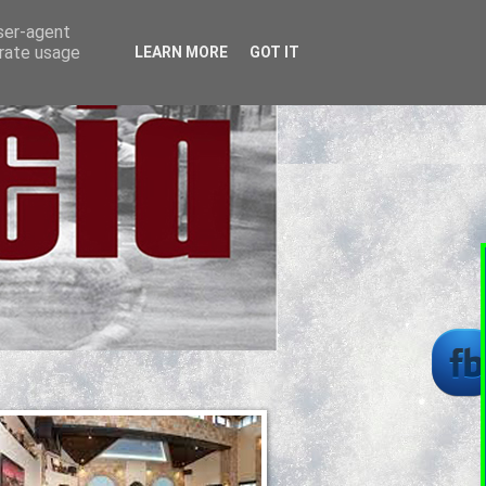
user-agent
erate usage
LEARN MORE
GOT IT