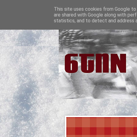
This site uses cookies from Google to d
are shared with Google along with perf
statistics, and to detect and address 