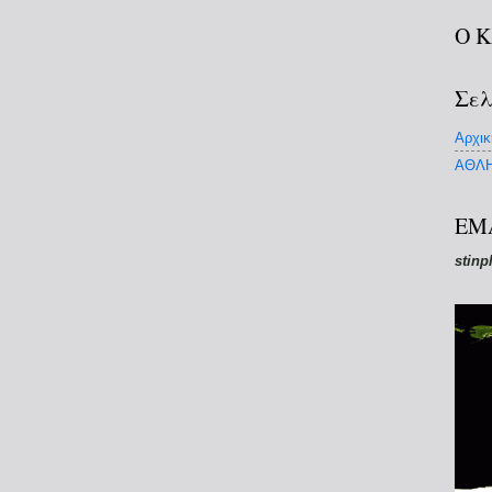
Ο 
Σελ
Αρχικ
ΑΘΛΗ
EM
stinp