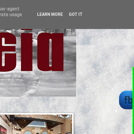
user-agent
erate usage
LEARN MORE
GOT IT