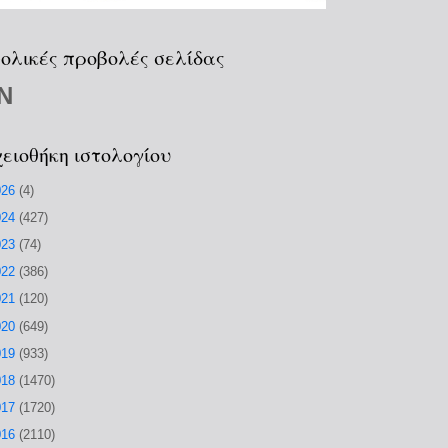
ολικές προβολές σελίδας
N
ειοθήκη ιστολογίου
026
(4)
024
(427)
023
(74)
022
(386)
021
(120)
020
(649)
019
(933)
018
(1470)
017
(1720)
016
(2110)