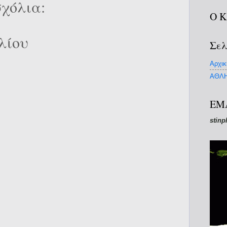
χόλια:
Ο 
λίου
Σελ
Αρχικ
ΑΘΛΗ
EM
stinp