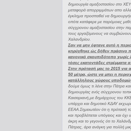
δημιουργία αμαξοστασίου στο ΧΕΥ
μεταφορά απορριμμάτων απο αλλες
έγκλημα προσπαθεί να δημιουργήσ
οπότε κατάφερε με παρόμοιες μεθό
σύγχρονου αμαξοστασίου στην περι
τους εργαζόμενους να συμβιώνου
Χαλανδρίου.
Σαν να μην έφτανε αυτό η περι
κηρύχθηκε ώς δήθεν πράσινο π
κανονικό σκουπιδότοπο χωρίς 
τόσες εκατοντάδες στρέμματα α
Στην πρότασή μας το 2015 για 
50 μέτρα, ώστε να μπει η περιο
κατάλληλους χώρους υποδομών
δούμε όμως τι λένε στην Πάτρα και
δημιουργίας ενός σύγχρονου τοπι
Καισαριανή,με δημάρχους του ΚΚΕ
υπάρχει και δημοτικό ΚΔΑΥ εκχωρημ
ΕΕΑΑ.Σημειωτέον ότι η πρότασή το
και προβλέπεται υπόγειος και όχι
άκρη και το γεγονός ότι το Χαλάνδ
Πάτρας, άρα ανάγκη για πολλή μι