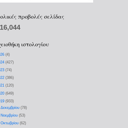
ολικές προβολές σελίδας
216,044
ειοθήκη ιστολογίου
026
(4)
024
(427)
023
(74)
022
(386)
021
(120)
020
(649)
019
(933)
►
Δεκεμβρίου
(78)
►
Νοεμβρίου
(53)
►
Οκτωβρίου
(62)