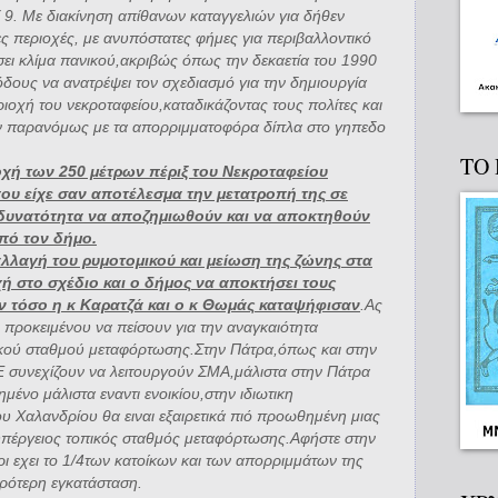
 9. Με διακίνηση απίθανων καταγγελιών για δήθεν
 περιοχές, με ανυπόστατες φήμες για περιβαλλοντικό
ει κλίμα πανικού,ακριβώς όπως την δεκαετία του 1990
δους να ανατρέψει τον σχεδιασμό για την δημιουργία
οχή του νεκροταφείου,καταδικάζοντας τους πολίτες και
ν παρανόμως με τα απορριμματοφόρα δίπλα στο γηπεδο
ΤΟ
οχή των 250 μέτρων πέριξ του Νεκροταφείου
ου είχε σαν αποτέλεσμα την μετατροπή της σε
δυνατότητα να αποζημιωθούν και να αποκτηθούν
πό τον δήμο.
αλλαγή του ρυμοτομικού και μείωση της ζώνης στα
χή στο σχέδιο και ο δήμος να αποκτήσει τους
 τόσο η κ Καρατζά και ο κ Θωμάς καταψήφισαν
.Ας
 προκειμένου να πείσουν για την αναγκαιότητα
κού σταθμού μεταφόρτωσης.Στην Πάτρα,όπως και στην
 συνεχίζουν να λειτουργούν ΣΜΑ,μάλιστα στην Πάτρα
ένο μάλιστα εναντι ενοικίου,στην ιδιωτικη
υ Χαλανδρίου θα ειναι εξαιρετικά πιό προωθημένη μιας
 υπέργειος τοπικός σταθμός μεταφόρτωσης.Αφήστε στην
ρι εχει το 1/4των κατοίκων και των απορριμμάτων της
κρότερη εγκατάσταση.