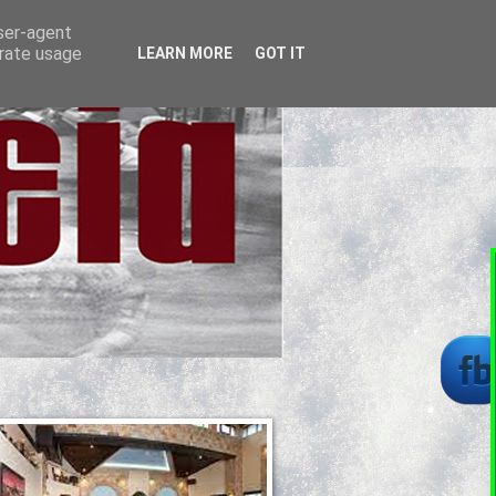
user-agent
erate usage
LEARN MORE
GOT IT