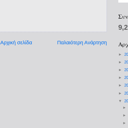
Συν
9,
Αρχική σελίδα
Παλαιότερη Ανάρτηση
Αρχ
►
2
►
2
►
2
►
2
►
2
►
2
▼
2