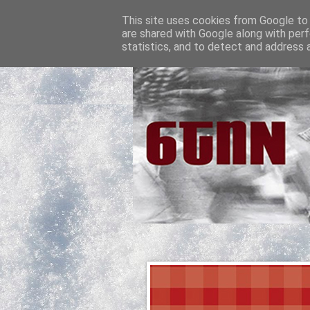
This site uses cookies from Google to d
are shared with Google along with perf
statistics, and to detect and address 