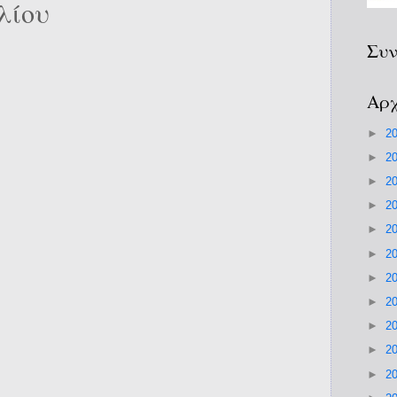
λίου
Συν
Αρχ
►
2
►
2
►
2
►
2
►
2
►
2
►
2
►
2
►
2
►
2
►
2