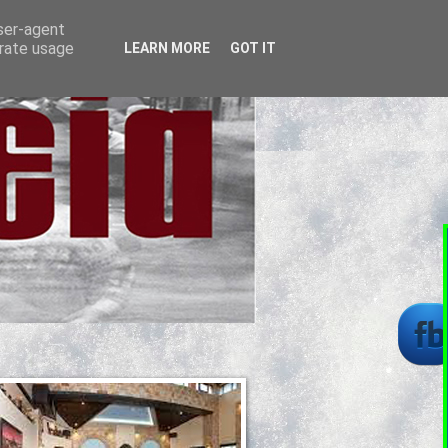
user-agent
erate usage
LEARN MORE
GOT IT