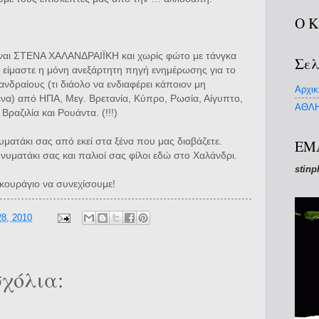
Ο 
ίναι ΣΤΕΝΑ ΧΑΛΑΝΔΡΑΙΪΚΗ και χωρίς φώτο με τάνγκα
Σελ
α είμαστε η μόνη ανεξάρτητη πηγή ενημέρωσης για το
ανδραίους (τι διάολο να ενδιαφέρει κάποιον μη
Αρχικ
ένα) από ΗΠΑ, Μεγ. Βρετανία, Κύπρο, Ρωσία, Αίγυπτο,
ΑΘΛΗ
Βραζιλία και Ρουάντα. (!!!)
υματάκι σας από εκεί στα ξένα που μας διαβάζετε.
EM
ηνυματάκι σας και παλιοί σας φίλοι εδώ στο Χαλάνδρι.
stinp
κουράγιο να συνεχίσουμε!
8, 2010
χόλια: