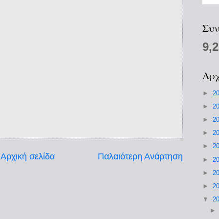
Συν
9,
Αρχ
►
2
►
2
►
2
►
2
►
2
Αρχική σελίδα
Παλαιότερη Ανάρτηση
►
2
►
2
►
2
▼
2