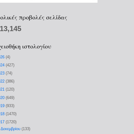
ολικές προβολές σελίδας
213,145
ειοθήκη ιστολογίου
026
(4)
024
(427)
023
(74)
022
(386)
021
(120)
020
(649)
019
(933)
018
(1470)
017
(1720)
►
Δεκεμβρίου
(133)