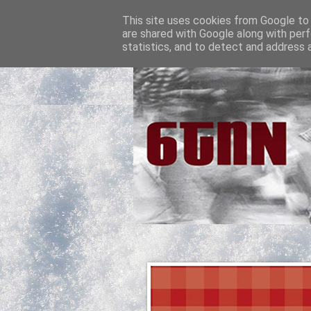
This site uses cookies from Google to d
are shared with Google along with perf
statistics, and to detect and address 