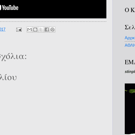
Ο 
Σελ
017
Αρχικ
ΑΘΛΗ
χόλια:
EM
stinp
λίου