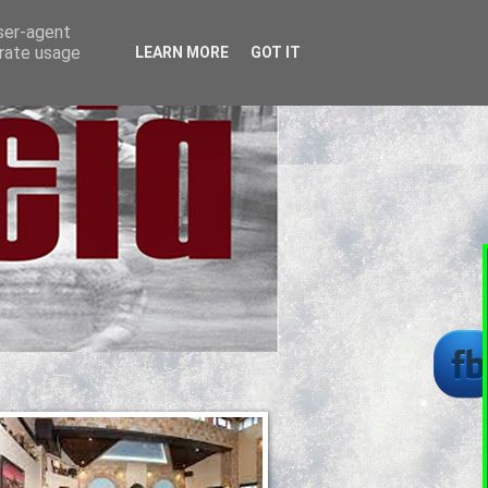
user-agent
erate usage
LEARN MORE
GOT IT