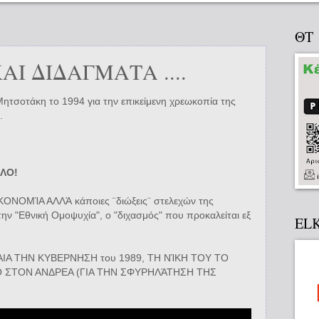
ΘΤ
Ι ΔΙΔΑΓΜΑΤΑ ....
τσοτάκη το 1994 για την επικείμενη χρεωκοπία της
.
ΛΟ!
ΙΚΟΝΟΜΊΑ ΑΛΛΆ κάποιες ¨διώξεις¨ στελεχών της
ην "Εθνική Ομοψυχία", ο "διχασμός" που προκαλείται εξ
EL
ΕΒΑΙΑ ΤΗΝ ΚΥΒΕΡΝΗΣΗ του 1989, ΤΗ ΝΊΚΗ ΤΟΥ ΤΟ
ΙΟ ΣΤΟΝ ΑΝΔΡΕΑ (ΓΙΑ ΤΗΝ ΣΦΥΡΗΛΆΤΗΣΗ ΤΗΣ