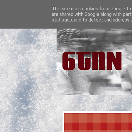
This site uses cookies from Google to d
are shared with Google along with perf
statistics, and to detect and address 