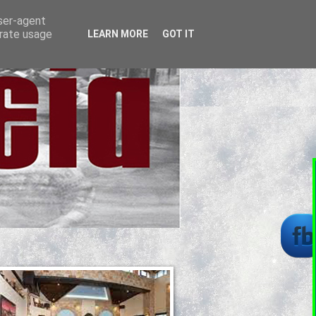
user-agent
erate usage
LEARN MORE
GOT IT