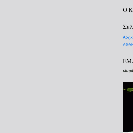
Ο 
Σελ
Αρχικ
ΑΘΛΗ
EM
stinp