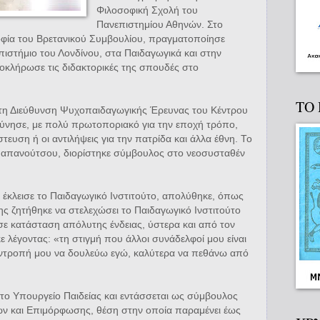
Φιλοσοφική Σχολή του
Πανεπιστημίου Αθηνών. Στο
οφία του Βρετανικού Συμβουλίου, πραγματοποίησε
ιστήμιο του Λονδίνου, στα Παιδαγωγικά και στην
οκλήρωσε τις διδακτορικές της σπουδές στο
ΤΟ
τη Διεύθυνση Ψυχοπαιδαγωγικής Έρευνας του Κέντρου
ύνησε, με πολύ πρωτοποριακό για την εποχή τρόπο,
ευση ή οι αντιλήψεις για την πατρίδα και άλλα έθνη. Το
Παπανούτσου, διορίστηκε σύμβουλος στο νεοσυσταθέν
 έκλεισε το Παιδαγωγικό Ινστιτούτο, απολύθηκε, όπως
της ζητήθηκε να στελεχώσει το Παιδαγωγικό Ινστιτούτο
σε κατάσταση απόλυτης ένδειας, ύστερα και από τον
 λέγοντας: «τη στιγμή που άλλοι συνάδελφοί μου είναι
αι ντροπή μου να δουλεύω εγώ, καλύτερα να πεθάνω από
στο Υπουργείο Παιδείας και εντάσσεται ως σύμβουλος
ν και Επιμόρφωσης, θέση στην οποία παραμένει έως