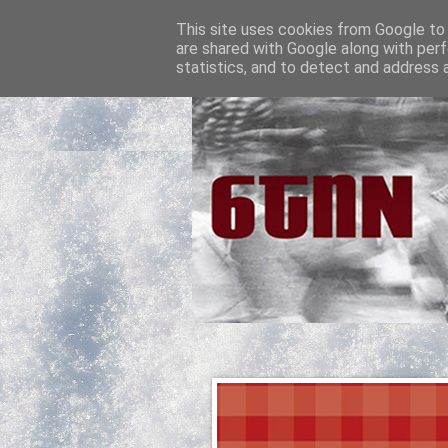
This site uses cookies from Google to d
are shared with Google along with perf
statistics, and to detect and address 