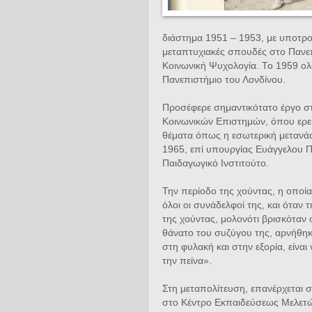
διάστημα 1951 – 1953, με υποτρ
μεταπτυχιακές σπουδές στο Πανεπ
Κοινωνική Ψυχολογία. Το 1959 ολ
Πανεπιστήμιο του Λονδίνου.
Πρoσέφερε σημαντικότατο έργο σ
Κοινωνικών Επιστημών, όπου ερε
θέματα όπως η εσωτερική μετανάστ
1965, επί υπουργίας Ευάγγελου 
Παιδαγωγικό Ινστιτούτο.
Την περίοδο της χούντας, η οποία
όλοι οι συνάδελφοί της, και όταν 
της χούντας, μολονότι βρισκόταν 
θάνατο του συζύγου της, αρνήθηκε
στη φυλακή και στην εξορία, είν
την πείνα».
Στη μεταπολίτευση, επανέρχεται 
στο Κέντρο Εκπαιδεύσεως Μελετώ