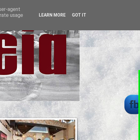
user-agent
erate usage
LEARN MORE
GOT IT