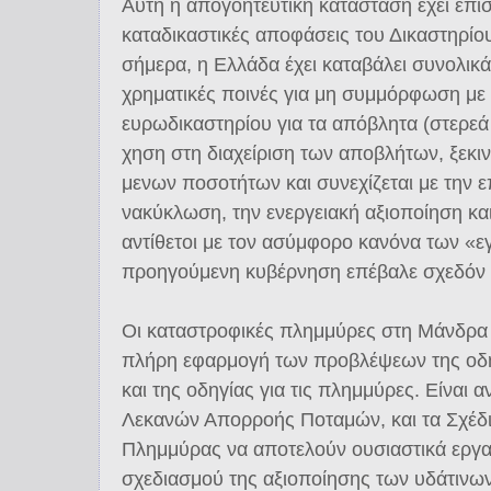
Αυτή η απογοητευτική κατάσταση έχει επισυ
καταδικαστικές αποφάσεις του Δικαστηρίο
σήμερα, η Ελλάδα έχει καταβάλει συνολι
χρηματικές ποινές για μη συμμόρφωση με
ευρωδικαστηρίου για τα απόβλητα (στερεά κ
χη­ση στη δια­χεί­ρι­ση των α­πο­βλή­των, ξε­κ
με­νων πο­σο­τή­των και συ­νε­χί­ζε­ται με την ε
να­κύ­κλω­ση, την ε­νερ­γεια­κή α­ξιο­ποίη­ση κα
αντίθετοι με τον ασύμφορο κανόνα των «
προηγούμενη κυβέρνηση επέβαλε σχεδόν 
Οι καταστροφικές πλημμύρες στη Μάνδρα 
πλήρη εφαρμογή των προβλέψεων της οδηγι
και της οδηγίας για τις πλημμύρες. Είναι α
Λεκανών Απορροής Ποταμών, και τα Σχέδι
Πλημμύρας να αποτελούν ουσιαστικά εργαλ
σχεδιασμού της αξιοποίησης των υδάτινω