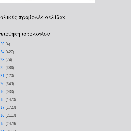
ολικές προβολές σελίδας
ειοθήκη ιστολογίου
026
(4)
024
(427)
023
(74)
022
(386)
021
(120)
020
(649)
019
(933)
018
(1470)
017
(1720)
016
(2110)
015
(2479)