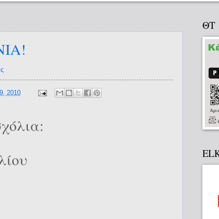
ΘΤ
ΝΙΑ!
ας
9, 2010
χόλια:
EL
λίου