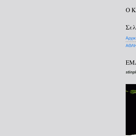
Ο 
Σελ
Αρχικ
ΑΘΛΗ
EM
stinp