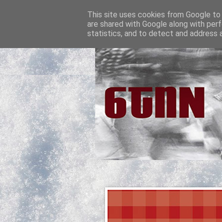
This site uses cookies from Google to d
are shared with Google along with perf
statistics, and to detect and address 