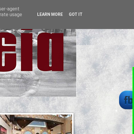
user-agent
erate usage
LEARN MORE
GOT IT