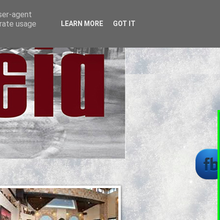
user-agent
erate usage
LEARN MORE
GOT IT