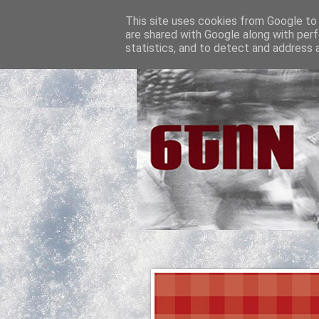
This site uses cookies from Google to d
are shared with Google along with perf
statistics, and to detect and address 