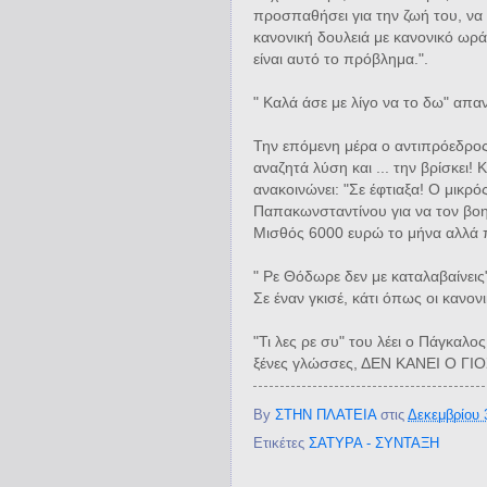
προσπαθήσει για την ζωή του, να
κανονική δουλειά με κανονικό ωρά
είναι αυτό το πρόβλημα.".
" Καλά άσε με λίγο να το δω" απα
Την επόμενη μέρα ο αντιπρόεδρο
αναζητά λύση και ... την βρίσκει! 
ανακοινώνει: "Σε έφτιαξα! Ο μικρό
Παπακωνσταντίνου για να τον βοη
Μισθός 6000 ευρώ το μήνα αλλά πρ
" Ρε Θόδωρε δεν με καταλαβαίνεις"
Σε έναν γκισέ, κάτι όπως οι κανον
"Τι λες ρε συ" του λέει ο Πάγκαλος
ξένες γλώσσες, ΔΕΝ ΚΑΝΕΙ Ο ΓΙ
By
ΣΤΗΝ ΠΛΑΤΕΙΑ
στις
Δεκεμβρίου 
Ετικέτες
ΣΑΤΥΡΑ - ΣΥΝΤΑΞΗ