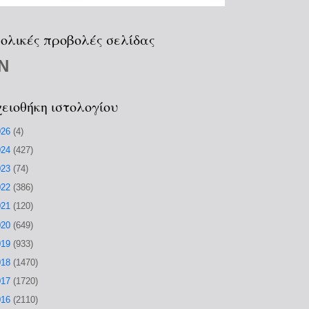
ολικές προβολές σελίδας
N
ειοθήκη ιστολογίου
026
(4)
024
(427)
023
(74)
022
(386)
021
(120)
020
(649)
019
(933)
018
(1470)
017
(1720)
016
(2110)