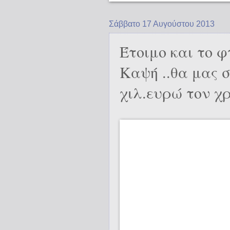
Σάββατο 17 Αυγούστου 2013
Έτοιμο και το 
Καψή ..θα μας σ
χιλ.ευρώ τον χρ