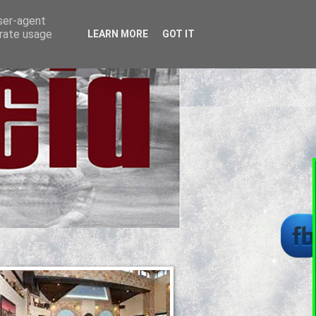
user-agent
erate usage
LEARN MORE
GOT IT