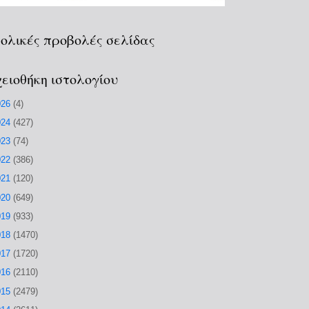
ολικές προβολές σελίδας
ειοθήκη ιστολογίου
026
(4)
024
(427)
023
(74)
022
(386)
021
(120)
020
(649)
019
(933)
018
(1470)
017
(1720)
016
(2110)
015
(2479)