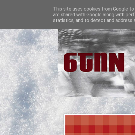
This site uses cookies from Google to d
are shared with Google along with perf
statistics, and to detect and address 