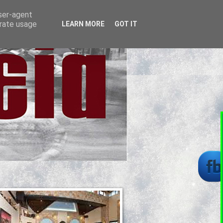
user-agent
erate usage
LEARN MORE
GOT IT