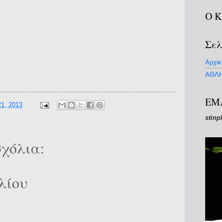
Ο 
Σελ
Αρχικ
ΑΘΛΗ
EM
1, 2013
stinp
χόλια:
λίου