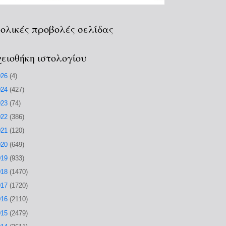
ολικές προβολές σελίδας
ειοθήκη ιστολογίου
026
(4)
024
(427)
023
(74)
022
(386)
021
(120)
020
(649)
019
(933)
018
(1470)
017
(1720)
016
(2110)
015
(2479)