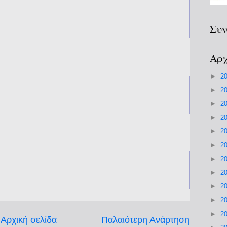
Συν
Αρχ
►
2
►
2
►
2
►
2
►
2
►
2
►
2
►
2
►
2
►
2
►
2
Αρχική σελίδα
Παλαιότερη Ανάρτηση