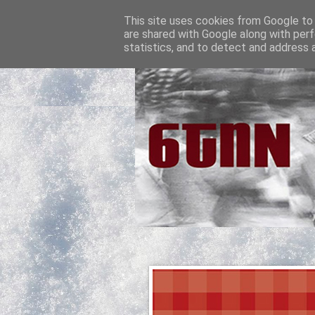
This site uses cookies from Google to d
are shared with Google along with perf
statistics, and to detect and address 