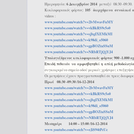
6 Δεκεμβρίου 2014
Ημερομηνία:
μεταξύ 08:30 -09:30.
105 διερχόμενα συνολικά 
Κυκλοφοριακός φόρτος:
videos :
www.youtube.com/watch?v=
2lvMwavFuMY
www.youtube.com/watch?v=
vkBkRS9c5o0
www.youtube.com/watch?v=
sjbgIXEMkMI
www.youtube.com/watch?v=k98di_
o5060
www.youtube.com/watch?v=
gpBOZtaSSuM
www.youtube.com/watch?v=
NRbRTjQjYJ4
Υπολογιζόμενος κυκλοφοριακός φόρτος 900 -1.000 οχ
Επειδή πιθανόν να αμφισβητηθεί η απλή μεθοδολογί
συγκεκριμένο σημείο οδού μερικές χρήσιμες επεξηγήσ
Οι μετρήσεις έχουν πραγματοποιηθεί σε τρεις διαφορε
Πρωί 08:30 -09:30 /16-12-2014
www
.
youtube
.
com
/
watch
?
v
=2
lvMwa
vFuMY
www
.
youtube
.
com
/
watch
?
v
=
vkBkRS
9
c
5
o
0
www
.
youtube
.
com
/
watch
?
v
=
sjbgIX
EMkMI
www
.
youtube
.
com
/
watch
?
v
=
k
98
di
_
o
5060
www
.
youtube
.
com
/
watch
?
v
=
gpBOZt
aSSuM
www
.
youtube
.
com
/
watch
?
v
=
NRbRTj
QjYJ
4
Μεσημέρι 14:00 – 15:00 /16-12-2014
www
.
youtube
.
com
/
watch
?
v
=
rJiS
94
tPcUc