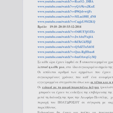
www.youtube.com/watch?v=RcaO2-
_DlBA
www.youtube.com/watch?v=
yQA9kvcJKnE
www.youtube.com/watch?v=
lP0QdvwtjFs
www.youtube.com/watch?v=
MLm1f0H_dN8
www.youtube.com/watch?v=
CagjcL9M2KQ
Βράδυ 19:10 -20:10 /15-12-2014
www
.
youtube
.
com
/
watch
?
v
=
O
68
UF
3
jOZEs
www.youtube.com/watch?v=
JwA6xfVuj6A
www.youtube.com/watch?v=
8d3kGkPJijI
www
.
youtube
.
com
/
watch
?
v
=
Q
5
elZT
u
5
zbM
www.youtube.com/watch?v=Qnx-
RgHbno8
www
.
youtube
.
com
/
watch
?
v
=
bmOAwq
Gy
3
iQ
5
Σε κάθε ώρα έχουν ληφθεί σε
ισοκατανεμημένα χρο
λεπτού η κάθε μια
, στο ίδιο συγκεκριμένο σημείο τη
Οι απόλυτοι αριθμοί των οχημάτων που έχουν 
συγκεκριμένους χρόνους που καθ΄ ένα αναφέρετ
οι τύποι και η
εγγεγραμμένα στιγμιότυπα όπως και
ειδικοί με το μικρό παραπάνω δείγμα
Οι
(ρεαλιστ
μπορούν να έχουν τις ενδείξεις της επιβάρυνσης 
μετά τη διάνοιξη της προς την Λεωφόρο Πεντέλης, χ
περιοχή του ΠΟΛΥΔΡΟΣΟΥ σε σύγκριση με ακρι
παρελθόντος.
Ενδιαφέρον θα έχουν και πρέπει να πραγματοπ