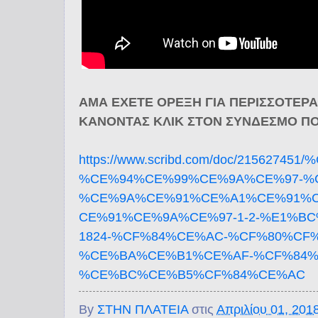
ΑΜΑ ΕΧΕΤΕ ΟΡΕΞΗ ΓΙΑ ΠΕΡΙΣΣΟΤΕΡΑ
ΚΑΝΟΝΤΑΣ ΚΛΙΚ ΣΤΟΝ ΣΥΝΔΕΣΜΟ ΠΟ
https://www.scribd.com/doc/215627451
%CE%94%CE%99%CE%9A%CE%97-%
%CE%9A%CE%91%CE%A1%CE%91%
CE%91%CE%9A%CE%97-1-2-%E1%BC
1824-%CF%84%CE%AC-%CF%80%CF
%CE%BA%CE%B1%CE%AF-%CF%84%
%CE%BC%CE%B5%CF%84%CE%AC
By
ΣΤΗΝ ΠΛΑΤΕΙΑ
στις
Απριλίου 01, 201