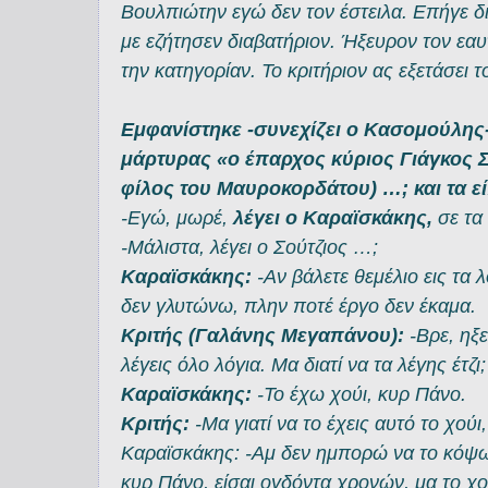
Βουλπιώτην εγώ δεν τον έστειλα. Επήγε δ
με εζήτησεν διαβατήριον. Ήξευρον τον εα
την κατηγορίαν. Το κριτήριον ας εξετάσει
Εμφανίστηκε -συνεχίζει ο Κασομούλης-
μάρτυρας «ο έπαρχος κύριος Γιάγκος Σ
φίλος του Μαυροκορδάτου) …; και τα ε
-Εγώ, μωρέ,
λέγει ο Καραϊσκάκης,
σε τα 
-Μάλιστα, λέγει ο Σούτζιος …;
Καραϊσκάκης:
-Αν βάλετε θεμέλιο εις τα 
δεν γλυτώνω, πλην ποτέ έργο δεν έκαμα.
Κριτής (Γαλάνης Μεγαπάνου):
-Βρε, ηξ
λέγεις όλο λόγια. Μα διατί να τα λέγης έτζι
Καραϊσκάκης:
-Το έχω χούι, κυρ Πάνο.
Κριτής:
-Μα γιατί να το έχεις αυτό το χού
Καραϊσκάκης: -Αμ δεν ημπορώ να το κόψω
κυρ Πάνο, είσαι ογδόντα χρονών, μα το χού