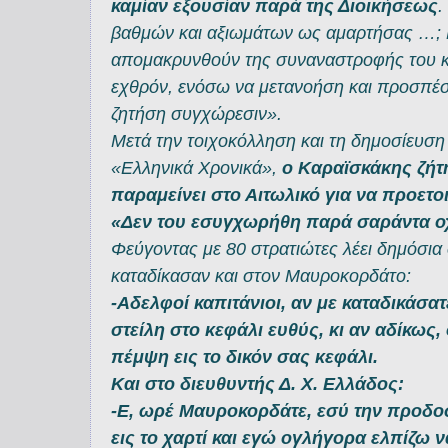
καμίαν εξουσίαν παρά της Διοικήσεως
.
βαθμών και αξιωμάτων ως αμαρτήσας …; 
απομακρυνθούν της συναναστροφής του κ
εχθρόν, ενόσω να μετανοήση και προσπέση
ζητήση συγχώρεσιν».
Μετά την τοιχοκόλληση και τη δημοσίευση
«Ελληνικά Χρονικά»,
ο Καραϊσκάκης ζήτη
παραμείνει στο Αιτωλικό για να προετ
«Δεν του εσυγχωρήθη παρά σαράντα ο
Φεύγοντας με 80 στρατιώτες λέει δημόσια
καταδίκασαν και στον Μαυροκορδάτο:
-Αδελφοί καπιτάνιοι, αν με καταδικάσατ
στείλη στο κεφάλι ευθύς, κι αν αδίκως
πέμψη εις το δικόν σας κεφάλι.
Και στο διευθυντής Δ. Χ. Ελλάδος:
-Ε, ωρέ Μαυροκορδάτε, εσύ την προδο
εις το χαρτί και εγώ ογλήγορα ελπίζω 