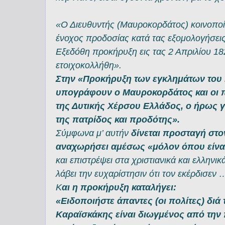
«Ο Διευθυντής (Μαυροκορδάτος) κοινοποίη
ένοχος προδοσίας κατά τας εξομολογήσει
Εξεδόθη προκήρυξη εις τας 2 Απριλίου 18
ετοιχοκολλήθη».
Στην «Προκήρυξη των εγκλημάτων του 
υπογράφουν ο Μαυροκορδάτος και οι π
της Δυτικής Χέρσου Ελλάδος, ο ήρως 
της πατρίδος και προδότης».
Σύμφωνα μ’ αυτήν
δίνεται προσταγή στ
αναχωρήσει αμέσως «μόλον όπου είνα
και επιστρέψει στα χριστιανικά και ελληνικ
λάβει την ευχαρίστησιν ότι τον εκέρδισεν 
Κ
αι η προκήρυξη καταλήγει:
«Ειδοποιήστε άπαντες (οι πολίτες) διά 
Καραϊσκάκης είναι διωγμένος από την π