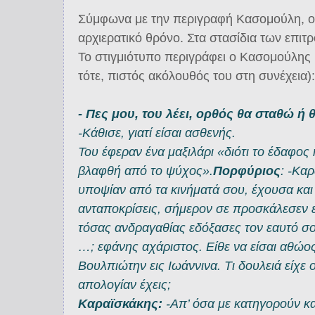
Σύμφωνα με την περιγραφή Κασομούλη, ο
αρχιερατικό θρόνο. Στα στασίδια των επιτρ
Το στιγμιότυπο περιγράφει ο Κασομούλης
τότε, πιστός ακόλουθός του στη συνέχεια):
- Πες μου, του λέει, ορθός θα σταθώ ή 
-Κάθισε, γιατί είσαι ασθενής.
Του έφεραν ένα μαξιλάρι «διότι το έδαφος
βλαφθή από το ψύχος».
Πορφύριος
: -Κα
υποψίαν από τα κινήματά σου, έχουσα και
ανταποκρίσεις, σήμερον σε προσκάλεσεν ε
τόσας ανδραγαθίας εδόξασες τον εαυτό σο
…; εφάνης αχάριστος. Είθε να είσαι αθώος
Βουλπιώτην εις Ιωάννινα. Τι δουλειά είχε 
απολογίαν έχεις;
Καραϊσκάκης:
-Απ’ όσα με κατηγορούν κα