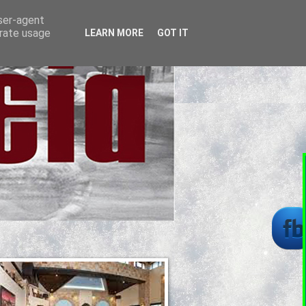
user-agent
erate usage
LEARN MORE
GOT IT