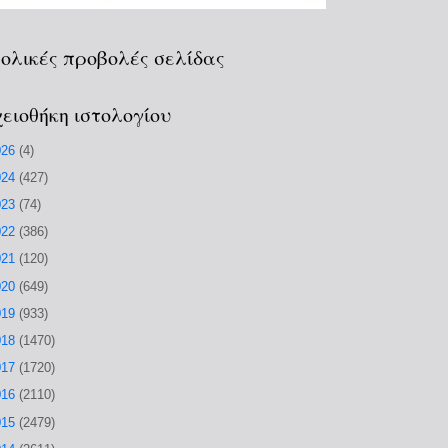
ολικές προβολές σελίδας
ειοθήκη ιστολογίου
026
(4)
024
(427)
023
(74)
022
(386)
021
(120)
020
(649)
019
(933)
018
(1470)
017
(1720)
016
(2110)
015
(2479)