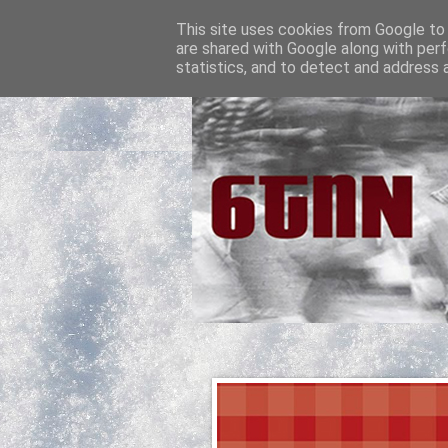
This site uses cookies from Google to d
are shared with Google along with perf
statistics, and to detect and address 