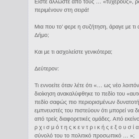
Είστε άλλωστε από τους … «τυχερούς», ρ
περιμένουν στη σειρά!
Μια που το’ φερε η συζήτηση, άραγε με τι
Δήμο;
Και με τι ασχολείστε γενικότερα;
Δεύτερον:
Τι εννοείτε όταν λέτε ότι «… ως νέο λοιπό
διοίκηση ανακαλύφθηκε το πεδίο του «αυτ
πεδίο σαφώς πιο περιορισμένων δυνατοτή
εμπνευστές του πιστεύουν ότι μπορεί να 
από τρείς διαφορετικές ομάδες. Από εκείν
ρ χ ι σ μ ό τ η ς κ ε ν τ ρ ι κ ή ς ε ξ ο υ σ 
σύνολό του το πολιτικό προσωπικό … »;