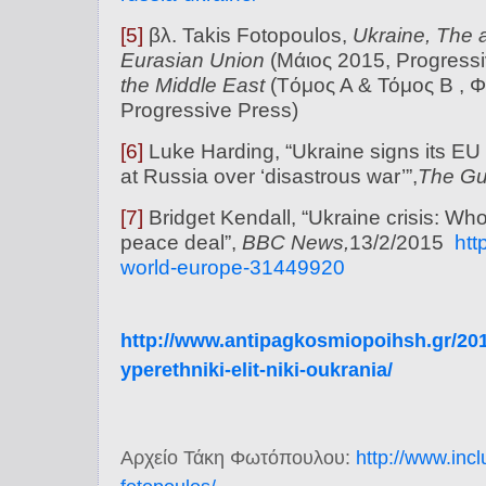
[5]
βλ. Takis Fotopoulos,
Ukraine, The 
Eurasian Union
(Μάιος 2015, Progress
the Middle East
(Tόμος Α & Τόμος Β , 
Progressive Press)
[6]
Luke Harding, “Ukraine signs its EU d
at Russia over ‘disastrous war’”,
The Gu
[7]
Bridget Kendall, “Ukraine crisis: Wh
peace deal”,
BBC News,
13/2/2015
htt
world-europe-31449920
http://www.
antipagkosmiopoihsh.gr/201
yperethniki-elit-
niki-oukrania/
Αρχείο Τάκη Φωτόπουλου
:
http://www.
inc