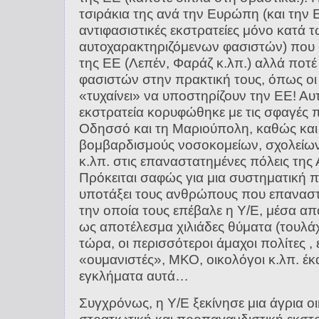
τσιράκια της ανά την Ευρώπη (και την
αντιφασιστικές εκστρατείες μόνο κατά τ
αυτοχαρακτηριζόμενων φασιστών) που «τ
της ΕΕ (Λεπέν, Φαράζ κ.λπ.) αλλά ποτ
φασιστών στην πρακτική τους, όπως οι
«τυχαίνει» να υποστηρίζουν την ΕΕ! Αυ
εκστρατεία κορυφώθηκε με τις σφαγές 
Οδησσό και τη Μαριούπολη, καθώς και 
βομβαρδισμούς νοσοκομείων, σχολείω
κ.λπ. στις επαναστατημένες πόλεις της
Πρόκειται σαφώς για μια συστηματική 
υποτάξει τους ανθρώπους που επαναστ
την οποία τους επέβαλε η Υ/Ε, μέσα απ
ως αποτέλεσμα χιλιάδες θύματα (τουλάχ
τώρα, οι περισσότεροι άμαχοι πολίτες , 
«ουμανιστές», ΜΚΟ, οικολόγοι κ.λπ. έ
εγκλήματα αυτά…
Συγχρόνως, η Υ/Ε ξεκίνησε μια άγρια οι