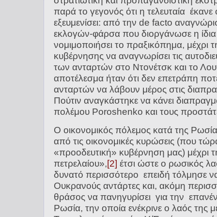
στρατιωτική και προπαγανδιστική εκστρ
παρά το γεγονός ότι η τελευταία έκανε 
εξευμενίσει: από την de facto αναγνώρι
εκλογών-φάρσα που διοργάνωσε η ίδια 
νομιμοποιήσει το πραξικόπημα, μέχρι 
κυβέρνησης να αναγνωρίσει τις αυτοδι
των ανταρτών στο Ντονέτσκ και το Λο
αποτέλεσμα ήταν ότι δεν επετράπη ποτ
ανταρτών να λάβουν μέρος στις διαπρα
Πούτιν αναγκάστηκε να κάνει διαπραγμα
πολέμου Poroshenko και τους προστάτε
Ο οικονομικός πόλεμος κατά της Ρωσία
από τις οικονομικές κυρώσεις (που τώρ
«προοδευτική» κυβέρνηση μας) μέχρι 
πετρελαίου»,
[2]
έτσι ώστε ο ρωσικός λα
δυνατό περισσότερο επειδή τόλμησε ν
Ουκρανούς αντάρτες και, ακόμη περισσό
θράσος να πανηγυρίσει για την επανέν
Ρωσία, την οποία ενέκρινε ο λαός της μ