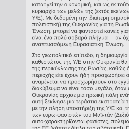
καταργεί την οικονομική, και ως εκ τούτ
κυριαρχία των μελών της (εκτός εκείνω
Υ/Ε). Με δεδομένη την ιδιαίτερη σημασί
πολιτιστική) της Ουκρανίας για τη Ρωσί
Ένωση, μπορεί να φανταστεί κανείς για
είναι ένα πολύ σοβαρό πλήγμα ––αν όχ
αναπτυσσόμενη Ευρασιατική Ένωση.
Στο γεωπολιτικό επίπεδο, η δημιουργία
καθεστώτος της Υ/Ε στην Ουκρανία θα
της περικύκλωσης της Ρωσίας, καθώς ό
περιοχής είτε έχουν ήδη προσχωρήσει σ
αναμένεται να προσχωρήσουν στο εγγύ
διακύβευμα να είναι τόσο μεγάλο, όταν
Ουκρανίας άρχισε μια ηρωική πάλη ενάν
αυτή ξεκίνησε μια τεράστια εκστρατεία 
με την πλήρη υποστήριξη της Υ/Ε και 
των ευρω-φασιστών του Μαϊντάν (Δεξιός
αυτο-χαρακτηρίζονται φασίστες, πολεμ
της ΕΕ (κάποτε δίπλα στη σβάστικα!). 