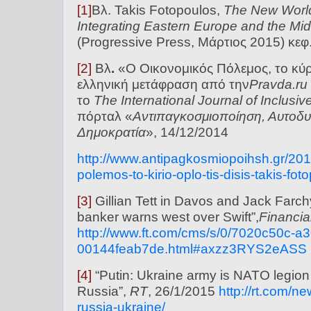
[1]
Βλ. Takis Fotopoulos,
The New World 
Integrating Eastern Europe and the Mi
(Progressive Press, Mάρτιος 2015) κεφ
[2]
Βλ
.
«Ο Οικονομικός Πόλεμος, το κύρ
ελληνική μετάφραση από την
Pravda
.
ru
το
The
International
Journal
o
f
Inclusiv
πόρταλ «
Αντιπαγκοσμιοποίηση, Αυτοδυν
Δημοκρατία
», 14/12/2014
http://www.
antipagkosmiopoihsh.gr/201
polemos-to-
kirio-oplo-tis-disis-takis-
foto
[3]
Gillian Tett in Davos and Jack Farc
banker warns west over Swift”,
Financia
http://www.ft.com/cms/s/0/
7020c50c-a3
00144feab7de.html#
axzz3RYS2eASS
[4]
“Putin: Ukraine army is NATO legion 
Russia”,
RT
, 26/1/2015
http://rt.com/n
russia-ukraine/