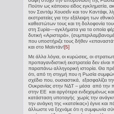
σαφή στόχο την απομόνωση της Ρωσίας
Πούτιν ως κάποιου είδος εγκληματία, α
τον Σαντάμ Χουσεΐν και τον Καντάφι, λί
εκστρατείες για την εξάλειψη των εθνι
καθεστώτων τους και τη δολοφονία τους
στη Συρία––εγκλήματα για τα οποία φέρ
δυτική «Αριστερά», (συμπεριλαμβανομέ
που υποστήριζε τους δήθεν «επαναστάτ
και στο Μαϊντάν!
[5]
Με άλλα λόγια, οι κυρώσεις, οι στρατιωτ
προπαγανδιστική εκστρατεία δεν είναι 
παραπάνω αλληγορική ιστορία. Θα πρέπ
ότι, από τη στιγμή που η Ρωσία συμφώ
σχέδιο που, ουσιαστικά, εξασφαλίζει τ
Ουκρανίας στην ΝΔΤ – μέσα από την 
στην ΕΕ και αργότερα ενδεχομένως κ
κατάσταση υποταγής χωρίς την ανάγκη
την ανάγκη της «κατσίκας») έγινε και π
άλλωστε να ξεχνάμε ότι η συμφωνία σύ