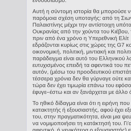
ενθουσιασμό.
Αυτή η σύντομη ιστορία θα μπορούσε ν
παρόμοια σχέση υποταγής: από τη Σιων
Παλαιστίνης μέχρι την αντίστοιχη υπότ
Ουκρανίας από την χούντα του Κιέβου, 
πριν από ένα χρόνο η Υπερεθνική Ελίτ (
εδράζονται κυρίως στις χώρες της G7 κ
οικονομική, πολιτική, μιντιακή και πολι
παράδειγμα είναι αυτό του Ελληνικού λ
ευτυχισμένος επειδή τα αφεντικά του π
αυτόν, (μέσω του προοδευτικού επιστάτ
τέσσερα χρόνια δεν θα γύρναγε ούτε κα
τώρα δεν έχει τιμωρία επάνω του εφόσ
έφυγε–έστω και αν ξανάρχεται με άλλ
Το ηθικό δίδαγμα είναι ότι η ειρήνη πο
κατακτητής ή εξουσιαστής, αφού έχει ε
του, στην πραγματικότητα, είναι μια ψε
να νομιμοποιήσει τη κατάκτησή του. Γι’
αφεντικό, ή γενικότερα ο εξουσιαστής) 