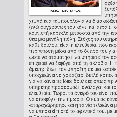
σχέση
ξυπόλ
ΤΑΚΗΣ ΦΩΤΟΠΟΥΛΟΣ
υπηρέ
χτυπά ένα ταμπούρλογια να διασκεδάσει
(ενώ συγχρόνως του κάνει και αέρα!), ο
κουνιστή καρέκλα μπροστά από την έπα
θέα μια μεγάλη πόλη. Στόχος του υπηρέ
κάθε δούλου, είναι η ελευθερία, που εκφ
περίπτωση μέσα από το όνειρό του για
ώστε να σταματήσει να υπηρετεί τον αφέ
επιχειρεί να ξεφύγει από τη σκλαβιά. Η 
άμεση: δένει τον υπηρέτη σε μια κατσί
υποχρεώνει να χρειάζεται διπλό κόπο, 
για να κάνει τις ίδιες δουλειές όπως πρι
υπηρέτης προσαρμόζει ανάλογα και το 
ελευθερία. Τώρα, το όνειρό του είναι π
να αποφύγει την τιμωρία. Ο κύριος κάνε
«παραχώρηση», και η ταινία τελειώνει μ
να υπηρετεί πιστά το αφεντικό του, με μ