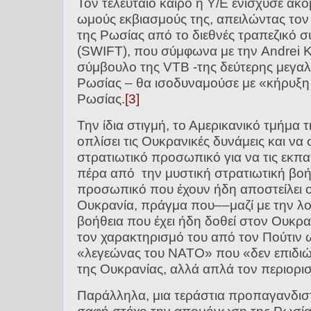
Τον τελευταίο καιρό η Υ/Ε ενίσχυσε ακ
ωμούς εκβιασμούς της, απειλώντας τον
της Ρωσίας από το διεθνές τραπεζικό
(SWIFT), που σύμφωνα με την Andrei K
σύμβουλο της VTB -της δεύτερης μεγαλ
Ρωσίας – θα ισοδυναμούσε με «κήρυξη
Ρωσίας.
[3]
Την ίδια στιγμή, το Αμερικανικό τμήμα 
οπλίσει τις Ουκρανικές δυνάμεις και να 
στρατιωτικό προσωπικό για να τις εκπα
πέρα από την μυστική στρατιωτική βοή
προσωπικό που έχουν ήδη αποστείλει ο
Ουκρανία, πράγμα που––μαζί με την λογ
βοήθεια που έχει ήδη δοθεί στον Ουκρα
τον χαρακτηρισμό του από τον Πούτιν ω
«λεγεώνας του ΝΑΤΟ» που «δεν επιδιώ
της Ουκρανίας, αλλά απλά τον περιορι
Παράλληλα, μια τεράστια προπαγανδιστ