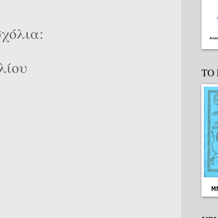
χόλια:
λίου
ΤΟ