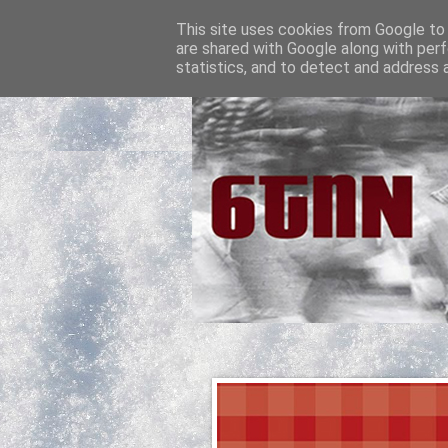
This site uses cookies from Google to d
are shared with Google along with perf
statistics, and to detect and address 