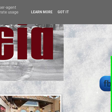
user-agent
erate usage
LEARN MORE
GOT IT