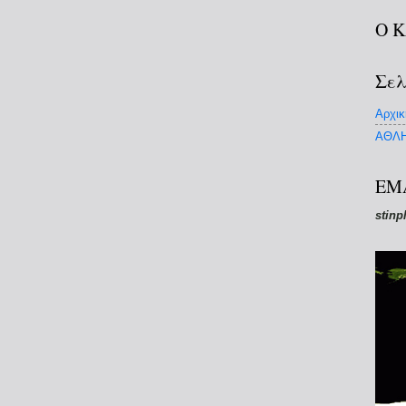
Ο 
Σελ
Αρχικ
ΑΘΛΗ
EM
stinp