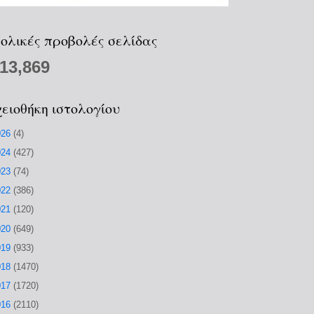
ολικές προβολές σελίδας
213,869
ειοθήκη ιστολογίου
026
(4)
024
(427)
023
(74)
022
(386)
021
(120)
020
(649)
019
(933)
018
(1470)
017
(1720)
016
(2110)