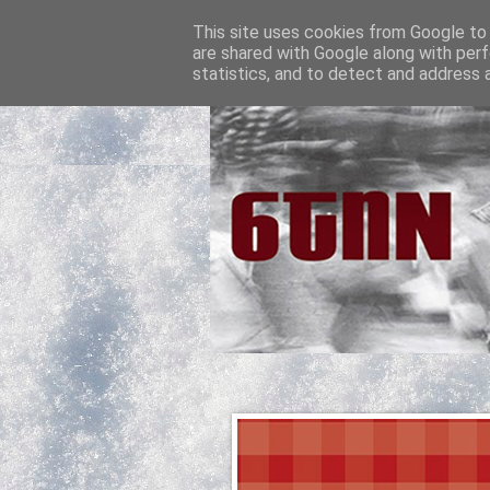
This site uses cookies from Google to d
are shared with Google along with perf
statistics, and to detect and address 