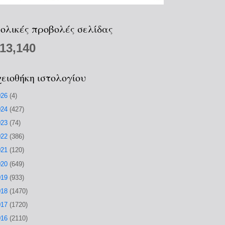
ολικές προβολές σελίδας
213,140
ειοθήκη ιστολογίου
026
(4)
024
(427)
023
(74)
022
(386)
021
(120)
020
(649)
019
(933)
018
(1470)
017
(1720)
016
(2110)