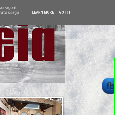
user-agent
erate usage
LEARN MORE
GOT IT