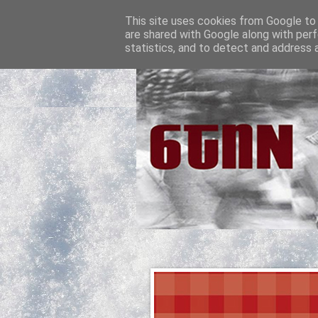
This site uses cookies from Google to d
are shared with Google along with perf
statistics, and to detect and address 