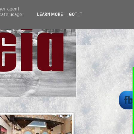
user-agent
erate usage
LEARN MORE
GOT IT