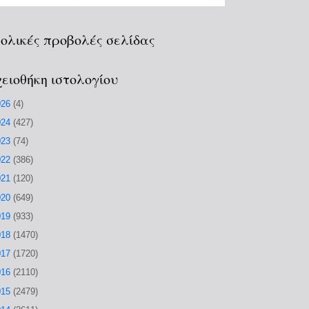
ολικές προβολές σελίδας
ειοθήκη ιστολογίου
026
(4)
024
(427)
023
(74)
022
(386)
021
(120)
020
(649)
019
(933)
018
(1470)
017
(1720)
016
(2110)
015
(2479)