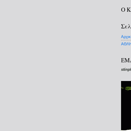
Ο 
Σελ
Αρχικ
ΑΘΛΗ
EM
stinp