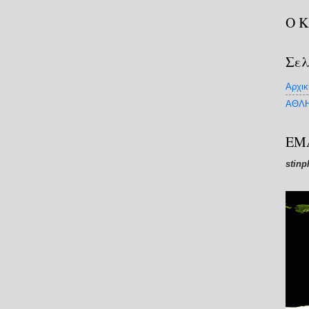
Ο 
Σελ
Αρχικ
ΑΘΛΗ
EM
stinp