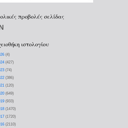
ολικές προβολές σελίδας
N
ειοθήκη ιστολογίου
026
(4)
024
(427)
023
(74)
022
(386)
021
(120)
020
(649)
019
(933)
018
(1470)
017
(1720)
016
(2110)