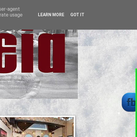
user-agent
erate usage
LEARN MORE
GOT IT