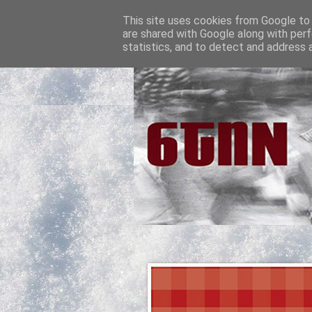
This site uses cookies from Google to d
are shared with Google along with perf
statistics, and to detect and address 