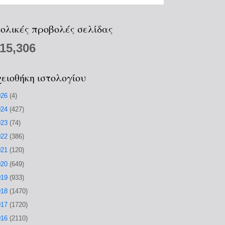
ολικές προβολές σελίδας
215,306
ειοθήκη ιστολογίου
026
(4)
024
(427)
023
(74)
022
(386)
021
(120)
020
(649)
019
(933)
018
(1470)
017
(1720)
016
(2110)