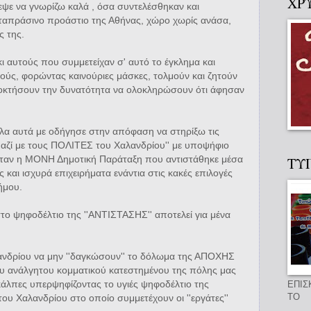
ΧΡ
ψε να γνωρίζω καλά , όσα συντελέσθηκαν και
ταπράσινο προάστιο της Αθήνας, χώρο χωρίς ανάσα,
ς της.
ι αυτούς που συμμετείχαν σ' αυτό το έγκλημα και
τούς, φορώντας καινούριες μάσκες, τολμούν και ζητούν
οκτήσουν την δυνατότητα να ολοκληρώσουν ότι άφησαν
λα αυτά με οδήγησε στην απόφαση να στηρίξω τις
αζί με τους ΠΟΛΙΤΕΣ του Χαλανδρίου'' με υποψήφιο
 ήταν η ΜΟΝΗ Δημοτική Παράταξη που αντιστάθηκε μέσα
ΤΥ
 και ισχυρά επιχειρήματα ενάντια στις κακές επιλογές
ήμου.
ο ψηφοδέλτιο της ''ΑΝΤΙΣΤΑΣΗΣ'' αποτελεί για μένα
νδρίου να μην ''δαγκώσουν'' το δόλωμα της ΑΠΟΧΗΣ
ου ανάλγητου κομματικού κατεστημένου της πόλης μας
κάλπες υπερψηφίζοντας το υγιές ψηφοδέλτιο της
ΕΠΙΣ
ΤΟ
υ Χαλανδρίου στο οποίο συμμετέχουν οι ''εργάτες''