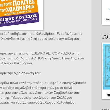
ωστός ''ποδηλατάς'' του Χαλανδρίου. 'Ενας 'άνθρωπος
ΤΟ
ο Χαλάνδρι κι έχει τη δική του ιστορία στην πόλη μας.
ύργησε την επιχείρηση ΕΒΕΛΚΟ ΑΕ, COMFUZIO στην
κατάστημα ποδηλάτων ACTIOΝ στη Λεωφ. Πεντέλης, ενώ
συλλόγου Χαλανδρίου.
ίησε την εξής δήλωσή του:
ωρίζω πολύ καλά την πόλη μου, αφού ο επαγγελματικός
ν και έχω ασχοληθεί επί σειρά ετών με τα κοινά
τες μου σαν μέλος των Διοικητικών Συμβουλίων του
ου, της Φιλαρμονικής του Δήμου, του Συλλόγου
ματιάς και του Εμπορικού Συλλόγου Χαλανδρίου.