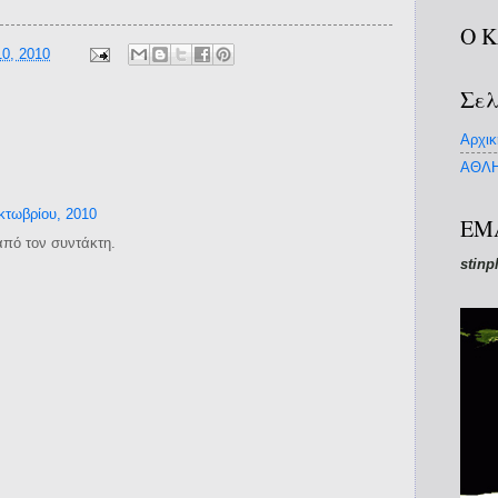
Ο 
0, 2010
Σελ
Αρχικ
ΑΘΛΗ
κτωβρίου, 2010
EM
από τον συντάκτη.
stinp