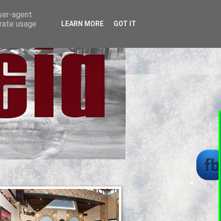
user-agent
erate usage
LEARN MORE
GOT IT