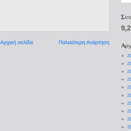
Συν
9,
Αρχική σελίδα
Παλαιότερη Ανάρτηση
Αρχ
►
2
►
2
►
2
►
2
►
2
►
2
►
2
►
2
►
2
►
2