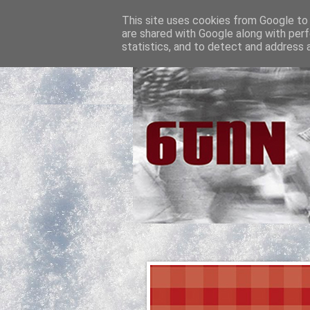
This site uses cookies from Google to d
are shared with Google along with perf
statistics, and to detect and address 