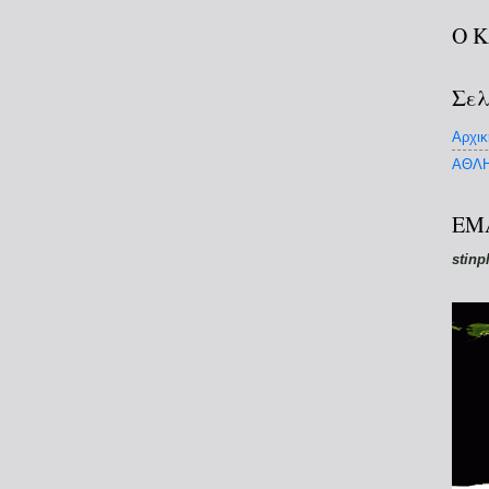
Ο 
Σελ
Αρχικ
ΑΘΛΗ
EM
stinp