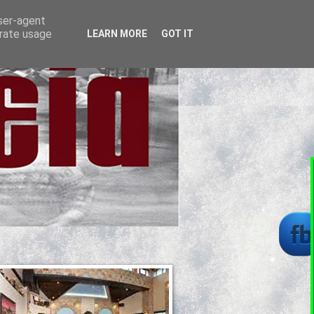
user-agent
erate usage
LEARN MORE
GOT IT