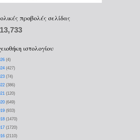
ολικές προβολές σελίδας
213,733
ειοθήκη ιστολογίου
026
(4)
024
(427)
023
(74)
022
(386)
021
(120)
020
(649)
019
(933)
018
(1470)
017
(1720)
016
(2110)