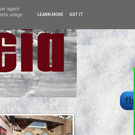
user-agent
erate usage
LEARN MORE
GOT IT