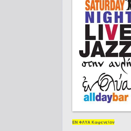
ΕΝ ΦΛΥΑ Καφενείον