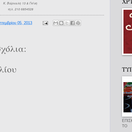
ΧΡ
Κ. Βάρναλη 13 & Γκίνη
τηλ. 210 6854528
πτεμβρίου 05, 2013
χόλια:
λίου
ΤΥ
ΕΠΙΣ
ΤΟ