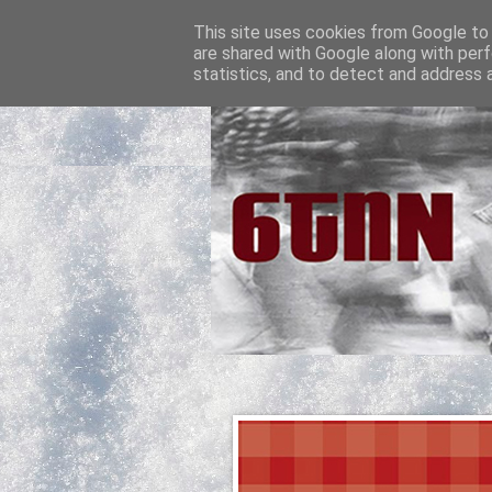
This site uses cookies from Google to d
are shared with Google along with perf
statistics, and to detect and address 