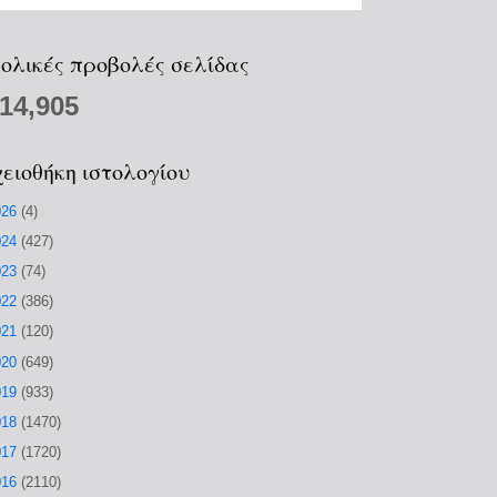
ολικές προβολές σελίδας
214,905
ειοθήκη ιστολογίου
026
(4)
024
(427)
023
(74)
022
(386)
021
(120)
020
(649)
019
(933)
018
(1470)
017
(1720)
016
(2110)