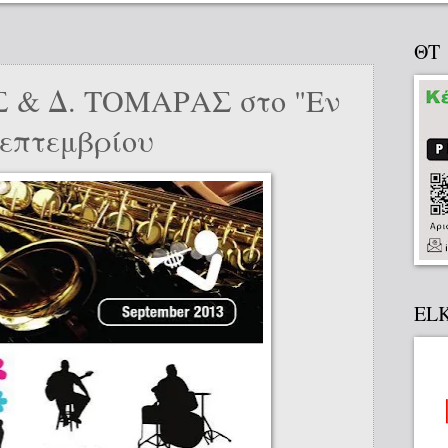
ΘΤ
 & Δ. ΤΟΜΑΡΑΣ στο "Εν
Σεπτεμβρίου
EL