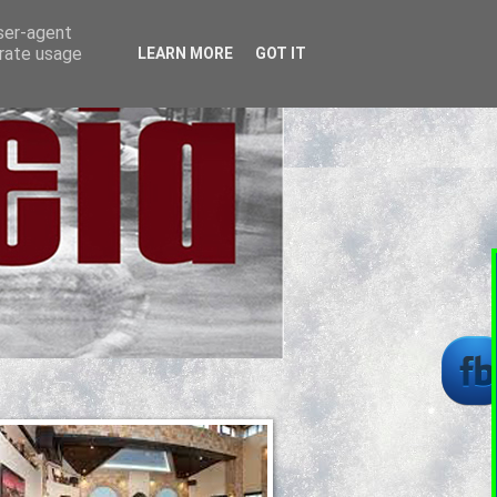
user-agent
erate usage
LEARN MORE
GOT IT