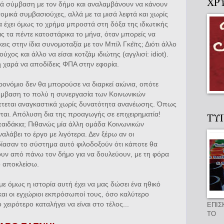
ΧΡ
ιά σύμβαση με τον δήμο και αναλαμβάνουν να κάνουν
τομικά συμβασιούχες, αλλά με τα μισά λεφτά και χωρίς
ία έχει όμως το χρήμα μπροστά στη δόξα της ιδιωτικής
εις τα πέντε κατοστάρικα το μήνα, όταν μπορείς να
εις στην ίδια συνομοταξία με τον Μπίλ Γκέϊτς; Διότι άλλο
ύχος και άλλο να είσαι κοτζάμ ιδιώτης (αγγλισί: idiot).
η χαρά να αποδίδεις ΦΠΑ στην εφορία.
ρονόμιο δεν θα μπορούσε να διαρκεί αιώνια, οπότε
ύμβαση το πολύ η συνεργασία των Κοινωνικών
πτεται αναγκαστικά χωρίς δυνατότητα ανανέωσης. Όπως
ται. Απόλυση δια της προαγωγής σε επιχειρηματία!
ΤΥ
παιδάκια; Πιθανώς μία άλλη ομάδα Κοινωνικών
αλάβει το έργο με λιγότερα. Δεν ξέρω αν οι
δίασαν το σύστημα αυτό φιλοδοξούν ότι κάποτε θα
υν από πάνω τον δήμο για να δουλεύουν, με τη φόρα
ο αποκλείσω.
 όμως η ιστορία αυτή έχει να μας δώσει ένα ηθικό
 και οι εγχώριοι εκπρόσωποί τους, όσο καλύτερο
χειρότερο καταλήγει να είναι στο τέλος...
ΕΠΙΣ
ΤΟ