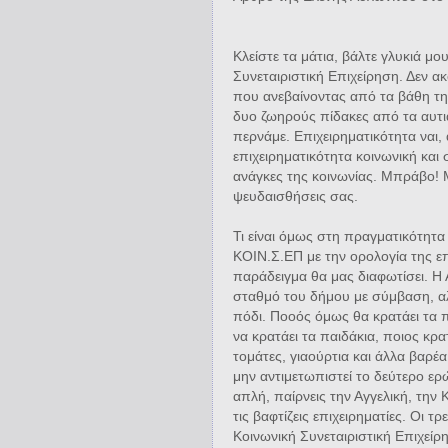
Κλείστε τα μάτια, βάλτε γλυκιά μ
Συνεταιριστική Επιχείρηση. Δεν α
που ανεβαίνοντας από τα βάθη της
δυο ζωηρούς πίδακες από τα αυτι
περνάμε. Επιχειρηματικότητα ναι,
επιχειρηματικότητα κοινωνική και
ανάγκες της κοινωνίας. Μπράβο! Μ
ψευδαισθήσεις σας.
Τι είναι όμως στη πραγματικότητα 
ΚΟΙΝ.Σ.ΕΠ με την ορολογία της ε
παράδειγμα θα μας διαφωτίσει. Η 
σταθμό του δήμου με σύμβαση, α
πόδι. Ποοός όμως θα κρατάει τα π
να κρατάει τα παιδάκια, ποιος κρ
τομάτες, γιαούρτια και άλλα βαρέα
μην αντιμετωπιστεί το δεύτερο ερ
απλή, παίρνεις την Αγγελική, την
τις βαφτίζεις επιχειρηματίες. Οι 
Κοινωνική Συνεταιριστική Επιχείρ