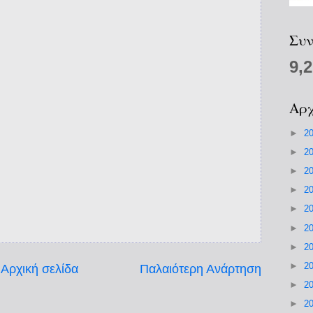
Συν
9,
Αρχ
►
2
►
2
►
2
►
2
►
2
►
2
►
2
►
2
Αρχική σελίδα
Παλαιότερη Ανάρτηση
►
2
►
2