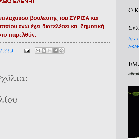
ΡΑΒΟ ΕΛΕΝΗ!
Ο 
επιλαχούσα βουλευτής του ΣΥΡΙΖΑ και
σίου ενώ έχει διατελέσει και δημοτική
Σελ
το παρελθόν.
Αρχικ
ΑΘΛΗ
2, 2013
EM
χόλια:
stinp
λίου