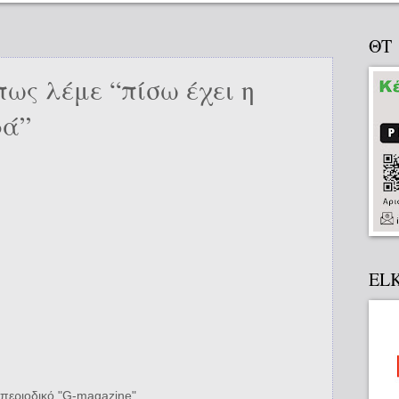
ΘΤ
ως λέμε “πίσω έχει η
ρά”
EL
περιοδικό "G-magazine",