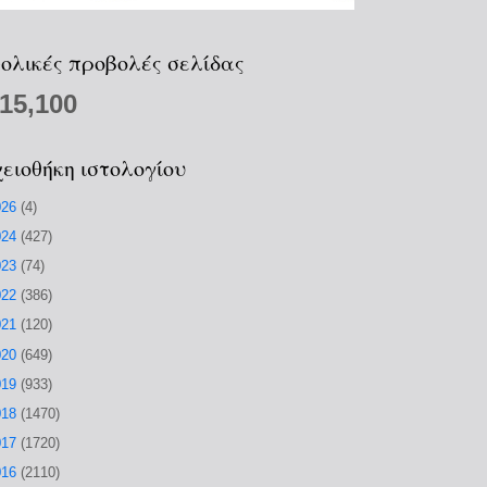
ολικές προβολές σελίδας
215,100
ειοθήκη ιστολογίου
026
(4)
024
(427)
023
(74)
022
(386)
021
(120)
020
(649)
019
(933)
018
(1470)
017
(1720)
016
(2110)