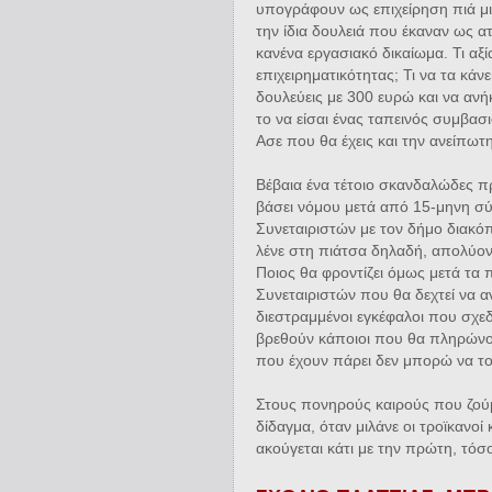
υπογράφουν ως επιχείρηση πιά μ
την ίδια δουλειά που έκαναν ως α
κανένα εργασιακό δικαίωμα. Τι αξ
επιχειρηματικότητας; Τι να τα κάν
δουλεύεις με 300 ευρώ και να ανήκ
το να είσαι ένας ταπεινός συμβασιο
Ασε που θα έχεις και την ανείπωτ
Βέβαια ένα τέτοιο σκανδαλώδες π
βάσει νόμου μετά από 15-μηνη σ
Συνεταιριστών με τον δήμο διακό
λένε στη πιάτσα δηλαδή, απολύον
Ποιος θα φροντίζει όμως μετά τα 
Συνεταιριστών που θα δεχτεί να αν
διεστραμμένοι εγκέφαλοι που σχε
βρεθούν κάποιοι που θα πληρώνο
που έχουν πάρει δεν μπορώ να τ
Στους πονηρούς καιρούς που ζούμε
δίδαγμα, όταν μιλάνε οι τροϊκανοί
ακούγεται κάτι με την πρώτη, τόσο 