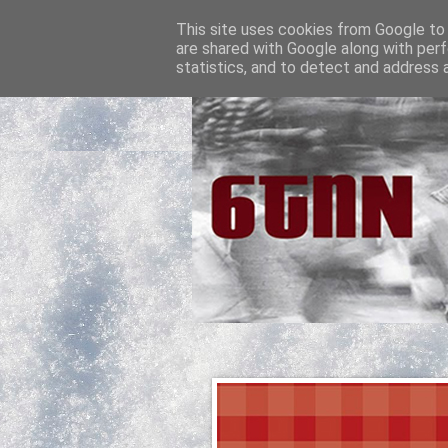
This site uses cookies from Google to d
are shared with Google along with perf
statistics, and to detect and address 