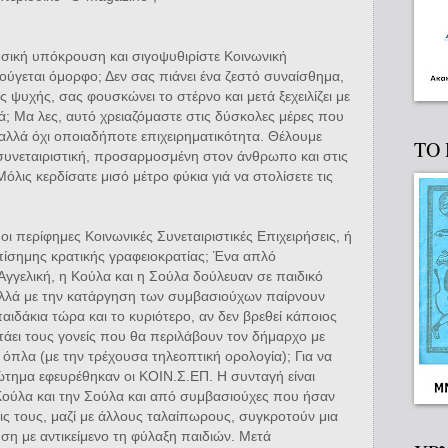
ουσική υπόκρουση και σιγοψυθιρίστε Κοινωνική
κούγεται όμορφο; Δεν σας πιάνει ένα ζεστό συναίσθημα,
 ψυχής, σας φουσκώνει το στέρνο και μετά ξεχειλίζει με
ά; Μα λες, αυτό χρειαζόμαστε στις δύσκολες μέρες που
 αλλά όχι οποιαδήποτε επιχειρηματικότητα. Θέλουμε
ΤΟ
 συνεταιριστική, προσαρμοσμένη στον άνθρωπο και στις
όλις κερδίσατε μισό μέτρο φύκια γιά να στολίσετε τις
οι περίφημες Κοινωνικές Συνεταιριστικές Επιχειρήσεις, ή
πίσημης κρατικής γραφειοκρατίας; Ένα απλό
Αγγελική, η Κούλα και η Σούλα δούλευαν σε παιδικό
λλά με την κατάργηση των συμβασιούχων παίρνουν
αιδάκια τώρα και το κυριότερο, αν δεν βρεθεί κάποιος
ατάει τους γονείς που θα περιλάβουν τον δήμαρχο με
 όπλα (με την τρέχουσα τηλεοπτική ορολογία); Για να
ώτημα εφευρέθηκαν οι ΚΟΙΝ.Σ.ΕΠ. Η συνταγή είναι
 Κούλα και την Σούλα και από συμβασιούχες που ήσαν
τρεις τους, μαζί με άλλους ταλαίπωρους, συγκροτούν μια
ηση με αντικείμενο τη φύλαξη παιδιών. Μετά