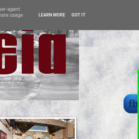
user-agent
erate usage
LEARN MORE
GOT IT