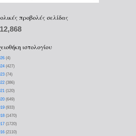
ολικές προβολές σελίδας
212,868
ειοθήκη ιστολογίου
026
(4)
024
(427)
023
(74)
022
(386)
021
(120)
020
(649)
019
(933)
018
(1470)
017
(1720)
016
(2110)