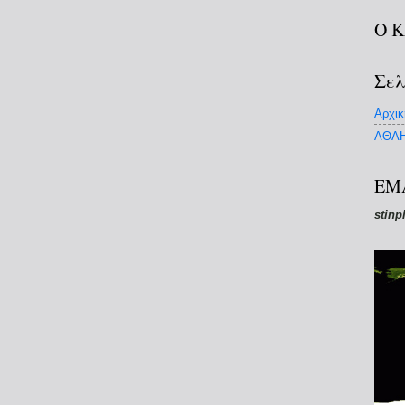
Ο 
Σελ
Αρχικ
ΑΘΛΗ
EM
stinp