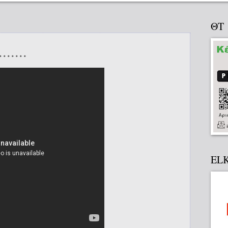
ΘΤ
....
EL