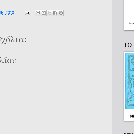
15, 2013
χόλια:
ΤΟ
λίου