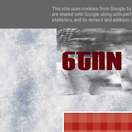
This site uses cookies from Google to d
are shared with Google along with perf
statistics, and to detect and address 