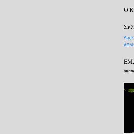
Ο 
Σελ
Αρχικ
ΑΘΛΗ
EM
stinp