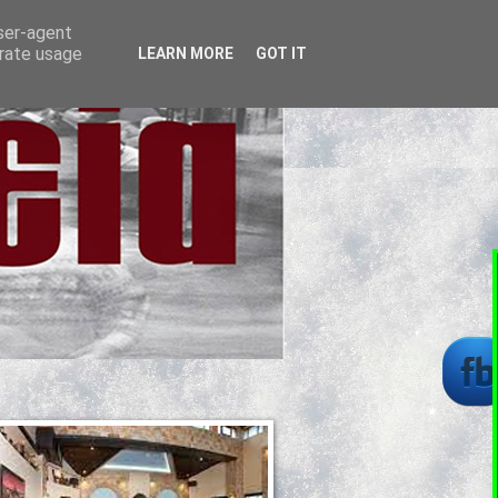
user-agent
erate usage
LEARN MORE
GOT IT