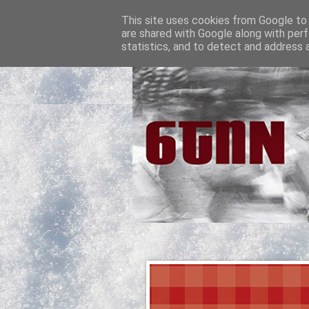
This site uses cookies from Google to d
are shared with Google along with perf
statistics, and to detect and address 