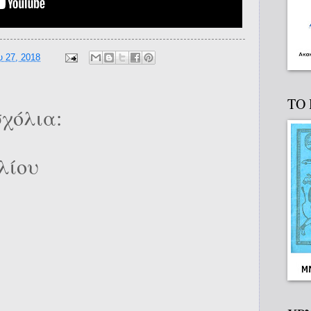
 27, 2018
ΤΟ
χόλια:
λίου