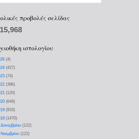
ολικές προβολές σελίδας
215,968
ειοθήκη ιστολογίου
026
(4)
024
(427)
023
(74)
022
(386)
021
(120)
020
(649)
019
(933)
018
(1470)
►
Δεκεμβρίου
(122)
►
Νοεμβρίου
(122)