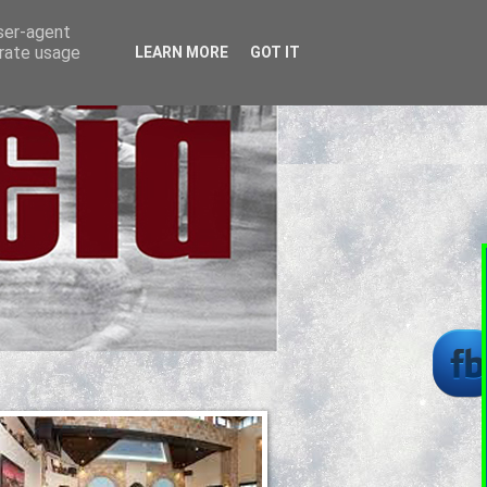
user-agent
erate usage
LEARN MORE
GOT IT