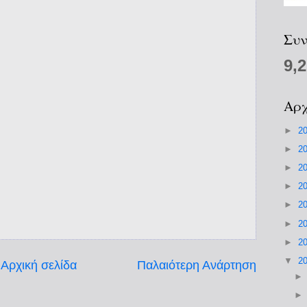
Συν
9,
Αρχ
►
2
►
2
►
2
►
2
►
2
►
2
►
2
▼
2
Αρχική σελίδα
Παλαιότερη Ανάρτηση