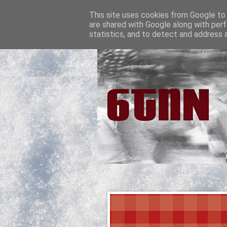
This site uses cookies from Google to d
are shared with Google along with perf
statistics, and to detect and address 