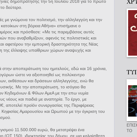
ΧΡ
ηνίες δημοπράτησης την 5η Ιουλίου 2018 για το πρώτο
 το δεύτερο.
ς με γνώμονα τον πολιτισμό, την αλληλεγγύη και την
 κατοίκων στη βόρεια Αθήνα» επισήμανε ο
αμέρος και πρόσθεσε: «Με τις παρεμβάσεις αυτές
ιών που αναβαθμίζουν, αφενός τις πολιτιστικές και
και αφετέρου την εμπορική δραστηριότητα της Νέας
η της έλλειψης υπαίθριων χώρων αναψυχής και
στην αποπεράτωση του ημιτελούς, εδώ και 16 χρόνια,
ΤΥ
αργύρων ώστε να αξιοποιηθεί ως πολύκεντρο
εων, εκθέσεων και δράσεων αλληλεγγύης, ενώ θα
ουσικής. Με την αποπεράτωση, το ισόγειο θα
ν Κηδεμόνων & Φίλων ΑμεΑ με την επω νυμία
ς νέους και παιδιά με αναπηρία. Το έργο, με
, αποτελεί προϊόν συνεργασίας της Περιφέρειας
ς Κηφισίας Αμαρουσίου και Ωρωπού με την έγκριση του
ισμού.
ΕΠΙΣ
γισμού 11.500.000 ευρώ, θα μετατρέψει ένα
ΤΟ
ο (ΟΤ 150), ιδιοκτησίας του δήμου, σε μια καλαίσθητη