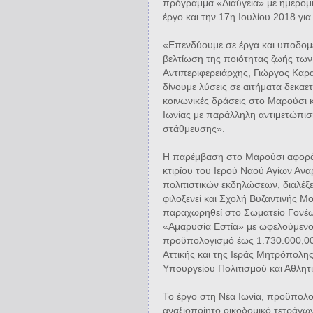
πρόγραμμα «Διαύγεια» με ημερομ
έργο και την 17η Ιουλίου 2018 για
«Επενδύουμε σε έργα και υποδομέ
βελτίωση της ποιότητας ζωής των
Αντιπεριφερειάρχης, Γιώργος Καρ
δίνουμε λύσεις σε αιτήματα δεκαετ
κοινωνικές δράσεις στο Μαρούσι 
Ιωνίας με παράλληλη αντιμετώπισ
στάθμευσης».
Η παρέμβαση στο Μαρούσι αφορά 
κτιρίου του Ιερού Ναού Αγίων Αν
πολιτιστικών εκδηλώσεων, διαλέξ
φιλοξενεί και Σχολή Βυζαντινής Μ
παραχωρηθεί στο Σωματείο Γονέω
«Αμαρυσία Εστία» με ωφελούμενου
προϋπολογισμό έως 1.730.000,00€
Αττικής και της Ιεράς Μητρόπολη
Υπουργείου Πολιτισμού και Αθλητ
Το έργο στη Νέα Ιωνία, προϋπολο
αναξιοποίητο οικοδομικό τετράγων