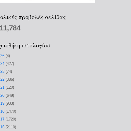
ολικές προβολές σελίδας
211,784
ειοθήκη ιστολογίου
026
(4)
024
(427)
023
(74)
022
(386)
021
(120)
020
(649)
019
(933)
018
(1470)
017
(1720)
016
(2110)