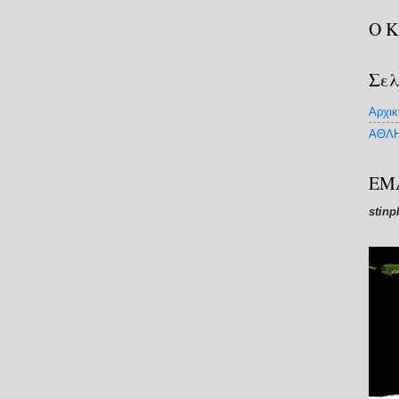
Ο 
Σελ
Αρχικ
ΑΘΛΗ
EM
stinp