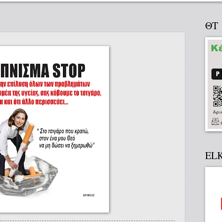
ΘΤ
EL