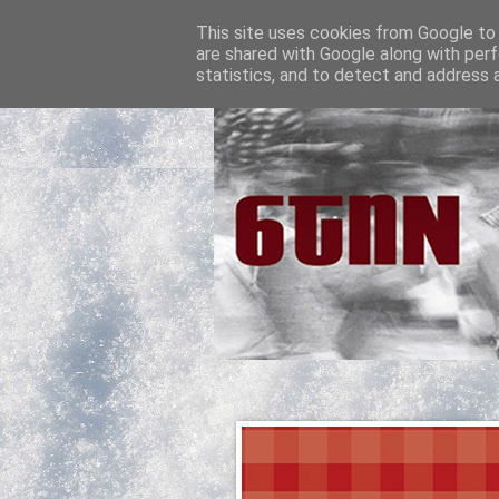
This site uses cookies from Google to d
are shared with Google along with perf
statistics, and to detect and address 