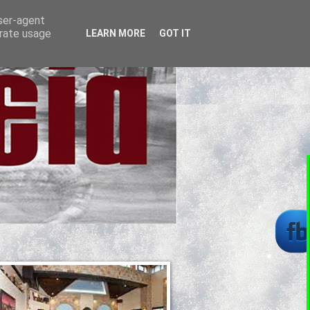
user-agent
erate usage
LEARN MORE
GOT IT