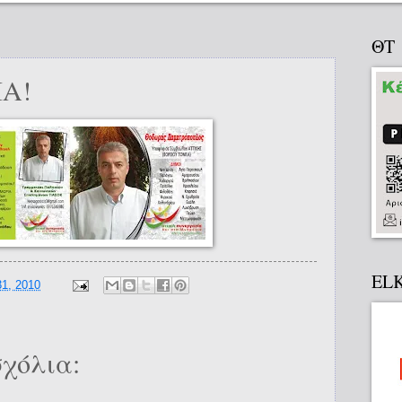
ΘΤ
Α!
EL
1, 2010
χόλια: