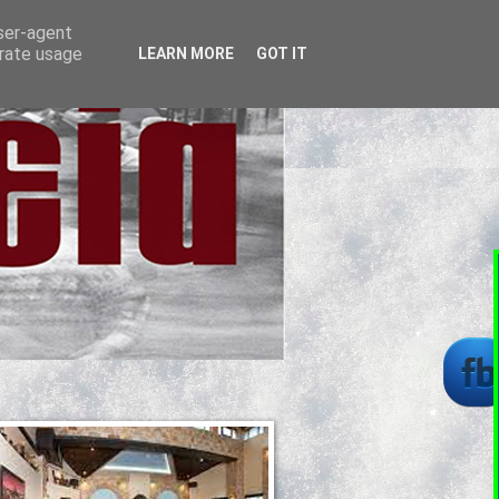
user-agent
erate usage
LEARN MORE
GOT IT