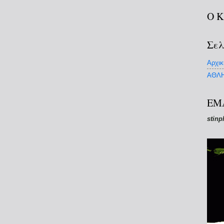
Ο 
Σελ
Αρχικ
ΑΘΛΗ
EM
stinp