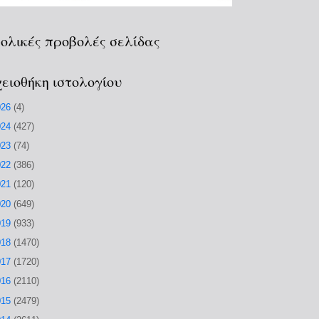
ολικές προβολές σελίδας
ειοθήκη ιστολογίου
026
(4)
024
(427)
023
(74)
022
(386)
021
(120)
020
(649)
019
(933)
018
(1470)
017
(1720)
016
(2110)
015
(2479)