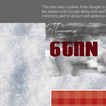
This site uses cookies from Google to d
are shared with Google along with perf
statistics, and to detect and address 