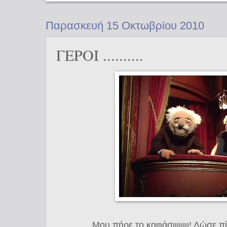
Παρασκευή 15 Οκτωβρίου 2010
ΓΕΡΟΙ ..........
Μου πήρε το καφάσιιιιιιιι! Δώσε πίσω