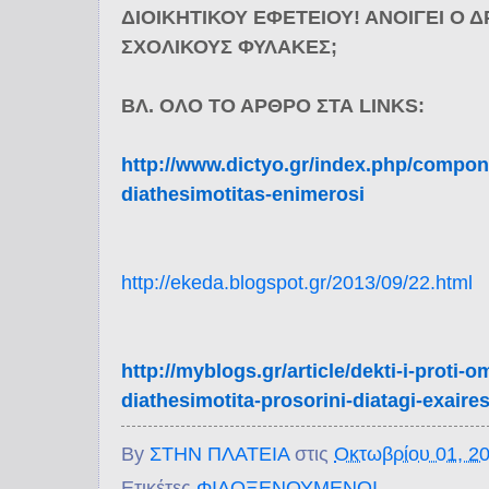
ΔΙΟΙΚΗΤΙΚΟΥ ΕΦΕΤΕΙΟΥ! ΑΝΟΙΓΕΙ Ο 
ΣΧΟΛΙΚΟΥΣ ΦΥΛΑΚΕΣ;
ΒΛ. ΟΛΟ ΤΟ ΑΡΘΡΟ ΣΤΑ LINKS:
http://www.dictyo.gr/index.
php
/compone
diathesimotitas-
enimerosi
http://ekeda.blogspot.gr/2013/
09/22.html
http://myblogs.gr/article/
dekt
i-i-proti-o
diathesimotita-
prosorini-
diatagi-exaires
By
ΣΤΗΝ ΠΛΑΤΕΙΑ
στις
Οκτωβρίου 01, 2
Ετικέτες
ΦΙΛΟΞΕΝΟΥΜΕΝΟΙ