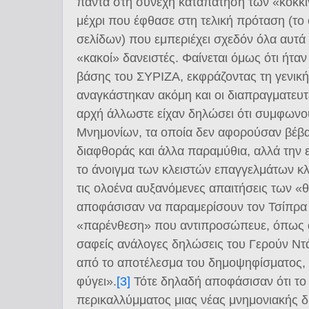
πάντα στη συνεχή καταπάτηση των «κόκκ
μέχρι που έφθασε στη τελική πρόταση (το
σελίδων) που εμπεριέχει σχεδόν όλα αυτά
«κακοί» δανειστές. Φαίνεται όμως ότι ήταν
βάσης του ΣΥΡΙΖΑ, εκφράζοντας τη γενική
αναγκάστηκαν ακόμη και οι διαπραγματευ
αρχή άλλωστε είχαν δηλώσει ότι συμφωνο
Μνημονίων, τα οποία δεν αφορούσαν βέβα
διαφθοράς και άλλα παραμύθια, αλλά την 
το άνοιγμα των κλειστών επαγγελμάτων κ
τις ολοένα αυξανόμενες απαιτήσεις των «θε
αποφάσισαν να παραμερίσουν τον Τσίπρα 
«παρένθεση» που αντιπροσώπευε, όπως ά
σαφείς ανάλογες δηλώσεις του Γερούν Ντά
από το αποτέλεσμα του δημοψηφίσματος,
φύγει».
[3]
Τότε δηλαδή αποφάσισαν ότι το
περικαλλύμματος μιας νέας μνημονιακής 