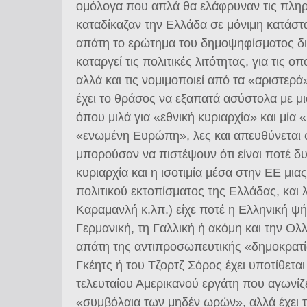
ομόλογα που απλά θα ελάφρυναν τις πλη
καταδίκαζαν την Ελλάδα σε μόνιμη κατάστα
απάτη το ερώτημα του δημοψηφίσματος διό
καταργεί τις πολιτικές λιτότητας, για τις 
αλλά και τις νομιμοποιεί από τα «αριστε
έχει το θράσος να εξαπατά ασύστολα με μ
όπου μιλά για «εθνική κυριαρχία» και μία 
«ενωμένη Ευρώπη», λες και απευθύνεται
μπορούσαν να πιστέψουν ότι είναι ποτέ δυ
κυριαρχία και η ισοτιμία μέσα στην ΕΕ μια
πολιτικού εκτοπίσματος της Ελλάδας, και λ
Καραμανλή κ.λπ.) είχε ποτέ η Ελληνική ψήφ
Γερμανική, τη Γαλλική ή ακόμη και την Ολλ
απάτη της αντιπροσωπευτικής «δημοκρατ
Γκέητς ή του Τζορτζ Σόρος έχει υποτίθεται
τελευταίου Αμερικανού εργάτη που αγωνίζε
«συμβόλαια των μηδέν ωρών», αλλά έχει τ