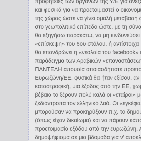
προφητείες των οργάνων της Υ/Ε για ανεξ
και φυσικά για να προετοιμαστεί ο οικονομ
της χώρας ώστε να γίνει ομαλή μετάβαση σ
στο γεωπολιτικό επίπεδο ώστε, με τη σύ
θα εξηγήσω παρακάτω, να μη κινδυνεύσει
«επίσκεψη» του 6ου στόλου, ή αντίστοιχ
θα επανδρώνει η «νεολαία του facebook» 
παράδειγμα των Αραβικών «επαναστάσεων
ΠΑΝΤΕΛΗ απουσία οποιασδήποτε προετοιμ
Ευρωζώνη/ΕΕ, φυσικά θα ήταν εξίσου, αν 
καταστροφική, μια έξοδος από την ΕΕ, χωρ
βέβαια το ξέρουν πολύ καλά οι «εταίροι» μα
ξεδιάντροπα τον ελληνικό λαό. Οι «εγκέφ
μπορούσαν να προκηρύξουν π.χ. το δημοψ
(όπως είχαν δικαίωμα) και να πάρουν κάπο
προετοιμασία εξόδου από την ευρωζώνη. 
δημοψήφισμα σε μια βδομάδα για ν’ αποκλ