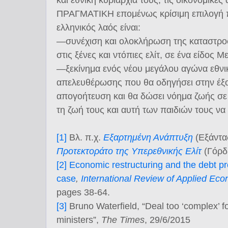
ΠΡΑΓΜΑΤΙΚΗ επομένως κρίσιμη επιλογή πο
ελληνικός λαός είναι:
―συνέχιση και ολοκλήρωση της καταστροφ
στις ξένες και ντόπιες ελίτ, σε ένα είδος 
―ξεκίνημα ενός νέου μεγάλου αγώνα εθνικ
απελευθέρωσης που θα οδηγήσει στην έξοδ
απογοήτευση και θα δώσει νόημα ζωής σ
τη ζωή τους και αυτή των παιδιών τους να 
[1]
Βλ. π.χ.
Εξαρτημένη Ανάπτυξη
(Εξάντα
Προτεκτοράτο της Υπερεθνικής Ελίτ
(Γόρδι
[2]
Economic restructuring and the debt p
case
,
International Review of Applied Ec
pages 38-64.
[3]
Bruno Waterfield, “Deal too ‘complex’ fo
ministers”,
The Times
, 29/6/2015