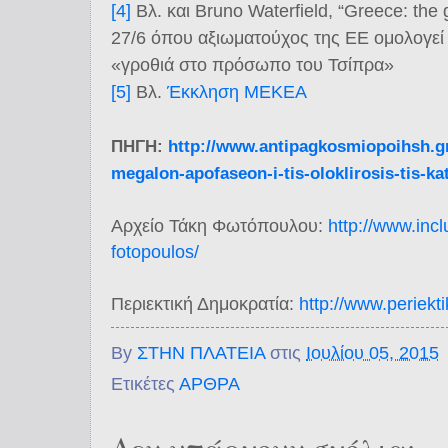
[4]
Βλ. και Bruno Waterfield, “Greece: the 
27/6 όπου αξιωματούχος της ΕΕ ομολογεί
«γροθιά στο πρόσωπο του Τσίπρα»
[5]
Βλ.
Έκκληση ΜΕΚΕΑ
ΠΗΓΗ:
http://www.
antipagkosmiopoihsh.gr
megalon-
apofaseon-i-tis-oloklirosis-
tis-ka
Αρχείο Τάκη Φωτόπουλου
:
http://www.
inc
fotopoulos/
Περιεκτική Δημοκρατία:
http://www.
periekti
By
ΣΤΗΝ ΠΛΑΤΕΙΑ
στις
Ιουλίου 05, 2015
Ετικέτες
ΑΡΘΡΑ