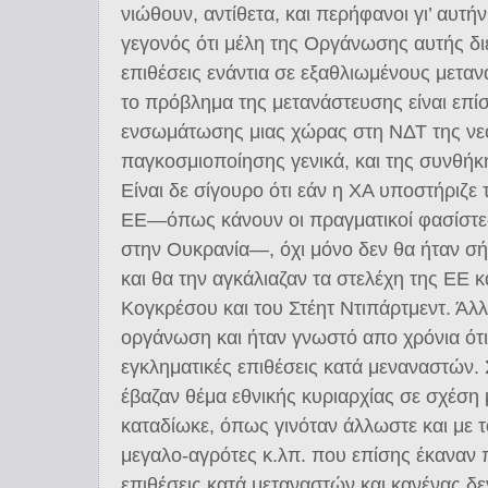
νιώθουν, αντίθετα, και περήφανοι γι’ αυτήν
γεγονός ότι μέλη της Οργάνωσης αυτής δι
επιθέσεις ενάντια σε εξαθλιωμένους μεταν
το πρόβλημα της μετανάστευσης είναι επί
ενσωμάτωσης μιας χώρας στη ΝΔΤ της νε
παγκοσμιοποίησης γενικά, και της συνθήκη
Είναι δε σίγουρο ότι εάν η ΧΑ υποστήριζ
ΕΕ―όπως κάνουν οι πραγματικοί φασίστες
στην Ουκρανία―, όχι μόνο δεν θα ήταν σή
και θα την αγκάλιαζαν τα στελέχη της ΕΕ κ
Κογκρέσου και του Στέητ Ντιπάρτμεντ. Άλλ
οργάνωση και ήταν γνωστό απο χρόνια ότι
εγκληματικές επιθέσεις κατά μεναναστών. 
έβαζαν θέμα εθνικής κυριαρχίας σε σχέση 
καταδίωκε, όπως γινόταν άλλωστε και με
μεγαλο-αγρότες κ.λπ. που επίσης έκαναν 
επιθέσεις κατά μεταναστών και κανένας δε