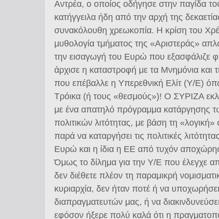
Αντρέα, ο οποίος οδήγησε στην παγίδα το
κατήγγειλα ήδη από την αρχή της δεκαετία
συνακόλουθη χρεωκοπία. Η κρίση του Χρέ
μυθολογία τμήματος της «Αριστεράς» απλ
την εισαγωγή του Ευρώ που εξασφάλιζε φ
άρχισε η καταστροφή με τα Μνημόνια και τ
που επέβαλλε η Υπερεθνική Ελίτ (Υ/Ε) ό
Τρόικα (ή τους «θεσμούς»)! Ο ΣΥΡΙΖΑ εκλ
με ένα απατηλό πρόγραμμα κατάργησης τ
πολιτικών λιτότητας, με βάση τη «λογική» ό
παρά να καταργήσει τις πολιτικές λιτότητας
Ευρώ και η ίδια η ΕΕ από τυχόν αποχώρ
Όμως το δίλημα για την Υ/Ε που έλεγχε α
δεν διέθετε πλέον τη παραμικρή νομισματι
κυριαρχία, δεν ήταν ποτέ ή να υποχωρήσε
διαπραγματευτών μας, ή να διακινδυνεύσε
εφόσον ήξερε πολύ καλά ότι η πραγματοπ