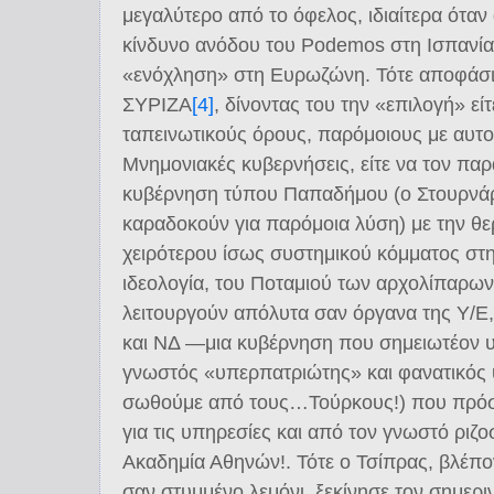
μεγαλύτερο από το όφελος, ιδιαίτερα όταν 
κίνδυνο ανόδου του Pοdemos στη Ισπανία
«ενόχληση» στη Ευρωζώνη. Τότε αποφάσισ
ΣΥΡΙΖΑ
[4]
, δίνοντας του την «επιλογή» εί
ταπεινωτικούς όρους, παρόμοιους με αυτ
Μνημονιακές κυβερνήσεις, είτε να τον παρ
κυβέρνηση τύπου Παπαδήμου (ο Στουρνά
καραδοκούν για παρόμοια λύση) με την θε
χειρότερου ίσως συστημικού κόμματος στην
ιδεολογία, του Ποταμιού των αρχολίπαρω
λειτουργούν απόλυτα σαν όργανα της Υ/
και ΝΔ ―μια κυβέρνηση που σημειωτέον υ
γνωστός «υπερπατριώτης» και φανατικός 
σωθούμε από τους…Τούρκους!) που πρό
για τις υπηρεσίες και από τον γνωστό ριζ
Ακαδημία Αθηνών!. Τότε ο Τσίπρας, βλέπο
σαν στυμμένο λεμόνι, ξεκίνησε τον σημερι