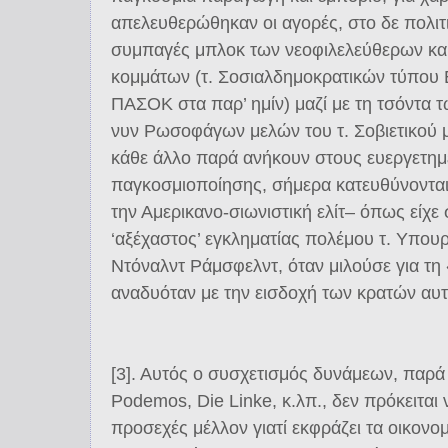
απελευθερώθηκαν οι αγορές, στο δε πολιτ
συμπαγές μπλοκ των νεοφιλελεύθερων κα
κομμάτων (τ. Σοσιαλδημοκρατικών τύπου 
ΠΑΣΟΚ στα παρ’ ημίν) μαζί με τη τσόντα 
νυν Ρωσοφάγων μελών του τ. Σοβιετικού 
κάθε άλλο παρά ανήκουν στους ευεργετημ
παγκοσμιοποίησης, σήμερα κατευθύνονται,
την Αμερικανο-σιωνιστική ελίτ– όπως είχ
‘αξέχαστος’ εγκληματίας πολέμου τ. Υπο
Ντόναλντ Ράμσφελντ, όταν μιλούσε για τ
αναδυόταν με την εισδοχή των κρατών αυ
[3]. Αυτός ο συσχετισμός δυνάμεων, παρ
Podemos, Die Linke, κ.λπ., δεν πρόκειται 
προσεχές μέλλον γιατί εκφράζει τα οικον