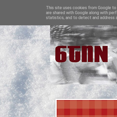
This site uses cookies from Google to d
are shared with Google along with perf
statistics, and to detect and address 