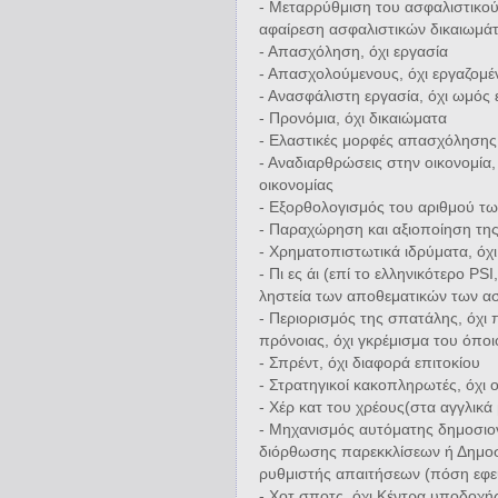
- Μεταρρύθμιση του ασφαλιστικού
αφαίρεση ασφαλιστικών δικαιωμά
- Απασχόληση, όχι εργασία
- Απασχολούμενους, όχι εργαζομέ
- Ανασφάλιστη εργασία, όχι ωμός 
- Προνόμια, όχι δικαιώματα
- Ελαστικές μορφές απασχόλησης,
- Αναδιαρθρώσεις στην οικονομία
οικονομίας
- Εξορθολογισμός του αριθμού τω
- Παραχώρηση και αξιοποίηση της
- Χρηματοπιστωτικά ιδρύματα, όχι
- Πι ες άι (επί το ελληνικότερο PSI
ληστεία των αποθεματικών των α
- Περιορισμός της σπατάλης, όχι 
πρόνοιας, όχι γκρέμισμα του όπο
- Σπρέντ, όχι διαφορά επιτοκίου
- Στρατηγικοί κακοπληρωτές, όχι 
- Χέρ κατ του χρέους(στα αγγλικά 
- Μηχανισμός αυτόματης δημοσιο
διόρθωσης παρεκκλίσεων ή Δημοσ
ρυθμιστής απαιτήσεων (πόση εφευ
- Χοτ σποτς, όχι Κέντρα υποδοχή