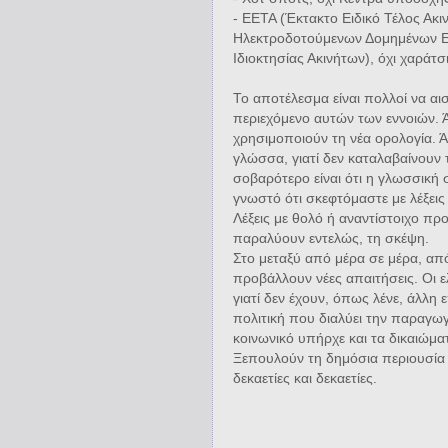
- ΕΕΤΑ (Έκτακτο Ειδικό Τέλος Ακ
Ηλεκτροδοτούμενων Δομημένων Επ
Ιδιοκτησίας Ακινήτων), όχι χαράτσι
Το αποτέλεσμα είναι πολλοί να αι
περιεχόμενο αυτών των εννοιών. Ά
χρησιμοποιούν τη νέα ορολογία. Ά
γλώσσα, γιατί δεν καταλαβαίνουν 
σοβαρότερο είναι ότι η γλωσσική 
γνωστό ότι σκεφτόμαστε με λέξεις
Λέξεις με θολό ή αναντίστοιχο πρ
παραλύουν εντελώς, τη σκέψη.
Στο μεταξύ από μέρα σε μέρα, από
προβάλλουν νέες απαιτήσεις. Οι ελ
γιατί δεν έχουν, όπως λένε, άλλη
πολιτική που διαλύει την παραγωγ
κοινωνικό υπήρχε και τα δικαιώμ
Ξεπουλούν τη δημόσια περιουσία γι
δεκαετίες και δεκαετίες.