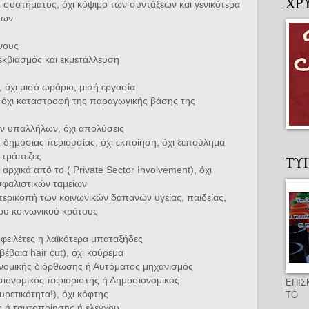
ΧΡ
 συστήματος, όχι κόψιμο των συντάξεων και γενικότερα
των
νους
εκβιασμός και εκμετάλλευση
 όχι μισό ωράριο, μισή εργασία
, όχι καταστροφή της παραγωγικής βάσης της
ν υπαλλήλων, όχι απολύσεις
 δημόσιας περιουσίας, όχι εκποίηση, όχι ξεπούλημα
 τράπεζες
ΤΥ
, αρχικά από το ( Private Sector Involvement), όχι
σφαλιστικών ταμείων
περικοπή των κοινωνικών δαπανών υγείας, παιδείας,
ιου κοινωνικού κράτους
οφειλέτες η λαϊκότερα μπαταξήδες
βέβαια hair cut), όχι κούρεμα
νομικής διόρθωσης ή Αυτόματος μηχανισμός
ιονομικός περιοριστής ή Δημοσιονομικός
ΕΠΙΣ
ρετικότητα!), όχι κόφτης
ΤΟ
ς ή ταυτοποίησης ή ελέγχου