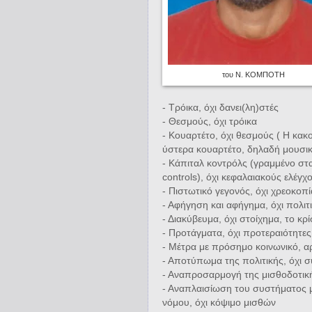
του Ν. ΚΟΜΠΟΤΗ
- Τρόικα, όχι δανει(λη)στές
- Θεσμούς, όχι τρόικα
- Κουαρτέτο, όχι θεσμούς ( Η κακο
ύστερα κουαρτέτο, δηλαδή μουσι
- Κάπιταλ κοντρόλς (γραμμένο στα
controls), όχι κεφαλαιακούς ελέγχ
- Πιστωτικό γεγονός, όχι χρεοκοπί
- Αφήγηση και αφήγημα, όχι πολιτ
- Διακύβευμα, όχι στοίχημα, το κρ
- Προτάγματα, όχι προτεραιότητες,
- Μέτρα με πρόσημο κοινωνικό, αρ
- Αποτύπωμα της πολιτικής, όχι σ
- Αναπροσαρμογή της μισθοδοτική
- Αναπλαισίωση του συστήματος 
νόμου, όχι κόψιμο μισθών