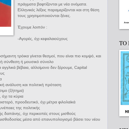
πράγματα βαφτίζονται με νέα ονόματα.
Ελληνικές λέξεις παραμερίζονται και στη θέση
τους χρησιμοποιούνται ξένες.
Έχουμε λοιπόν :
-Αγορές, όχι κεφαλαιούχους
ΤΟ
σήμαντη τρόικα γίνεται θεσμοί, που είναι πιο κομψό, και
κή σύνθεση ή μουσικό σύνολο
 αγγλικά βέβαια, αλλοίμονο δεν ξέρουμε, Capital
ους
α
ική ανάλυση και πολιτική πρόταση
ίσιμο (ζήτημα)
 όχι τα κύρια
ιστερό, προοδευτικό, όχι μέτρα φιλολαϊκά
υνέπειες της πολιτικής
ς δαπάνης, όχι περικοπές στους μισθούς
μισθοδοσίας μέσα από επανυπολογισμό βάσει του νέου