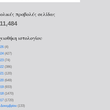
ολικές προβολές σελίδας
211,484
ειοθήκη ιστολογίου
026
(4)
024
(427)
023
(74)
022
(386)
021
(120)
020
(649)
019
(933)
018
(1470)
017
(1720)
►
Δεκεμβρίου
(133)