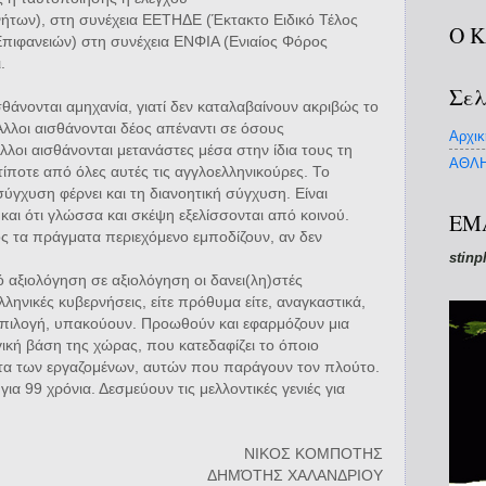
ινήτων), στη συνέχεια ΕΕΤΗΔΕ (Έκτακτο Ειδικό Τέλος
Ο 
ιφανειών) στη συνέχεια ΕΝΦΙΑ (Ενιαίος Φόρος
.
Σελ
σθάνονται αμηχανία, γιατί δεν καταλαβαίνουν ακριβώς το
λλοι αισθάνονται δέος απέναντι σε όσους
Αρχικ
λλοι αισθάνονται μετανάστες μέσα στην ίδια τους τη
ΑΘΛΗ
τίποτε από όλες αυτές τις αγγλοελληνικούρες. Το
σύγχυση φέρνει και τη διανοητική σύγχυση. Είναι
 και ότι γλώσσα και σκέψη εξελίσσονται από κοινού.
EM
ος τα πράγματα περιεχόμενο εμποδίζουν, αν δεν
stinp
 αξιολόγηση σε αξιολόγηση οι δανει(λη)στές
ληνικές κυβερνήσεις, είτε πρόθυμα είτε, αναγκαστικά,
 επιλογή, υπακούουν. Προωθούν και εφαρμόζουν μια
ική βάση της χώρας, που κατεδαφίζει το όποιο
ατα των εργαζομένων, αυτών που παράγουν τον πλούτο.
α 99 χρόνια. Δεσμεύουν τις μελλοντικές γενιές για
ΝΙΚΟΣ ΚΟΜΠΟΤΗΣ
ΔΗΜΌΤΗΣ ΧΑΛΑΝΔΡΙΟΥ