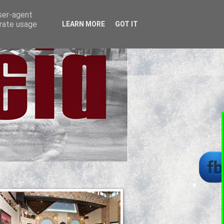
user-agent
erate usage
LEARN MORE
GOT IT