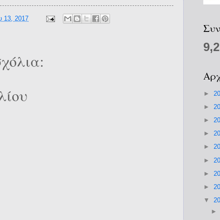
 13, 2017
Συν
9,
χόλια:
Αρχ
λίου
►
2
►
2
►
2
►
2
►
2
►
2
►
2
►
2
▼
2