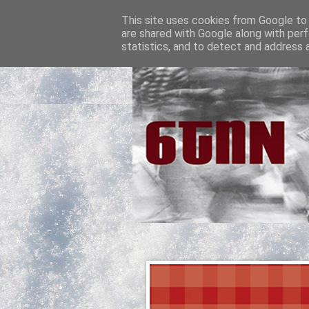
This site uses cookies from Google to d
are shared with Google along with perf
statistics, and to detect and address 