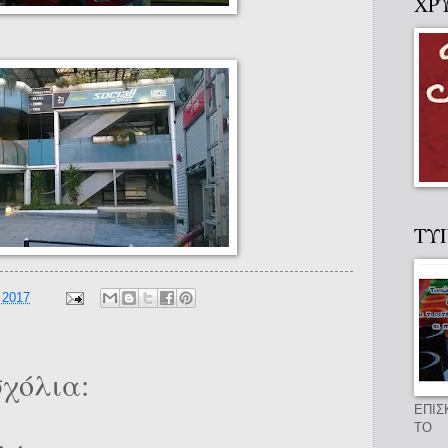
ΧΡ
ΤΥ
 2017
χόλια:
ΕΠΙΣ
ΤΟ