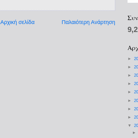
Συν
Αρχική σελίδα
Παλαιότερη Ανάρτηση
9,
Αρχ
►
2
►
2
►
2
►
2
►
2
►
2
►
2
►
2
▼
2