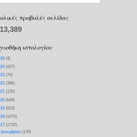
ολικές προβολές σελίδας
213,389
ειοθήκη ιστολογίου
026
(4)
024
(427)
023
(74)
022
(386)
021
(120)
020
(649)
019
(933)
018
(1470)
017
(1720)
►
Δεκεμβρίου
(133)