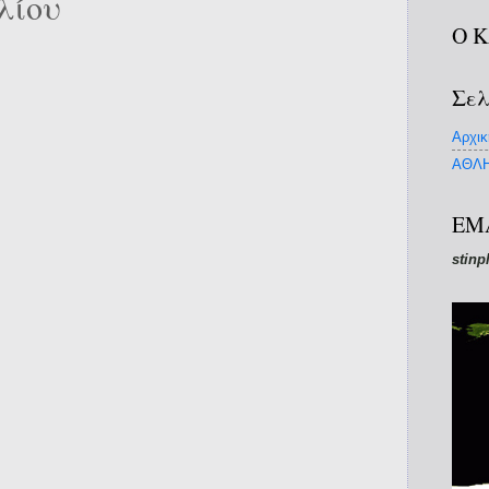
λίου
Ο 
Σελ
Αρχικ
ΑΘΛΗ
EM
stinp