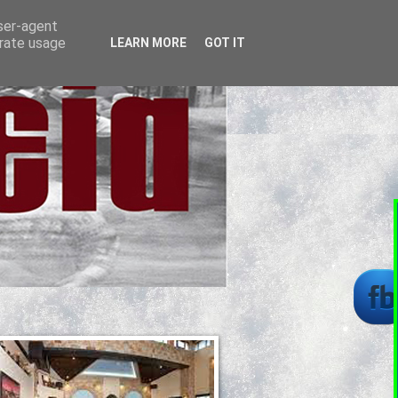
user-agent
erate usage
LEARN MORE
GOT IT