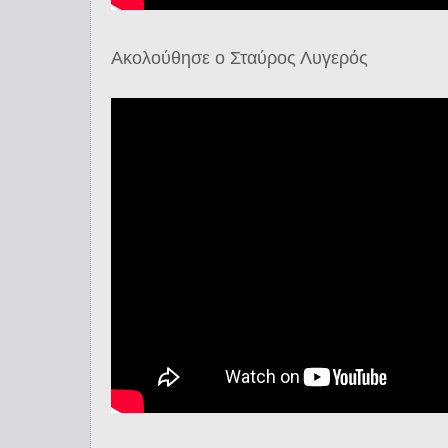
Ακολούθησε ο Σταύρος Λυγερός