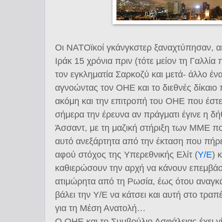
Οι ΝΑΤΟϊκοί γκάνγκστερ ξαναχτύπησαν, α
Ιράκ 15 χρόνια πριν (τότε μείον τη Γαλλία 
τον εγκληματία Σαρκοζύ και μετά- άλλο έ
αγνοώντας τον ΟΗΕ και το διεθνές δίκαιο
ακόμη και την επιτροπή του ΟΗΕ που έστει
σήμερα την έρευνα αν πράγματι έγινε η δή
Άσσαντ, με τη μαζική στήριξη των ΜΜΕ π
αυτό ανεξάρτητα από την έκταση που πήρ
αφού στόχος της Υπερεθνικής Ελίτ (
Υ/Ε
) 
καθιερώσουν την αρχή να κάνουν επεμβάσε
ατιμώρητα από τη Ρωσία, έως ότου αναγκά
βάλει την Υ/Ε να κάτσει και αυτή στο τρα
για τη Μέση Ανατολή…
Ο ΟΗΕ και το Συμβούλιο Ασφάλειας έχει γ