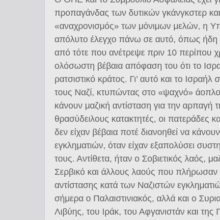
προπαγάνδας των δυτικών γκάνγκστερ και 
«αναχρονισμός» των μόνιμων μελών, η Υπε
απόλυτο έλεγχο πάνω σε αυτό, όπως ήδη έ
από τότε που ανέτρεψε πριν 10 περίπου χρ
ολόσωστη βέβαια απόφαση του ότι το Ισραή
ρατσιστικό κράτος. Γι’ αυτό και το Ισραήλ
τους Ναζί, κτυπώντας στο «ψαχνό» άοπλο
κάνουν μαζική αντίσταση για την αρπαγή τ
θρασύδειλους κατακτητές, οι πατεράδες 
δεν είχαν βέβαια ποτέ διανοηθεί να κάνουν
εγκληματιών, όταν είχαν εξαπολύσει συστη
τους. Αντίθετα, ήταν ο Σοβιετικός λαός, μα
Σερβικό και άλλους λαούς που πλήρωσαν τ
αντίστασης κατά των Ναζιστών εγκληματι
σήμερα ο Παλαιστινιακός, αλλά και ο Συρι
Λιβύης, του Ιράκ, του Αφγανιστάν και της