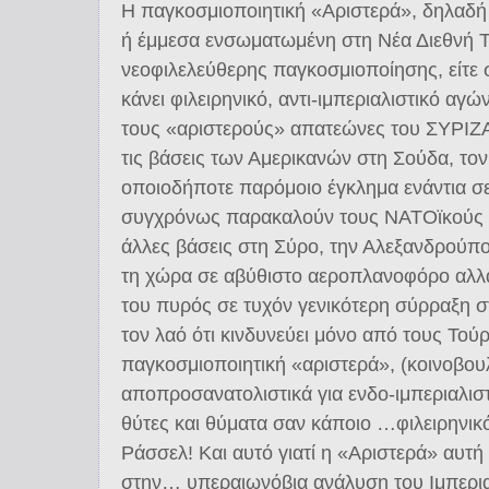
Η παγκοσμιοποιητική «Αριστερά», δηλαδή 
ή έμμεσα ενσωματωμένη στη Νέα Διεθνή Τ
νεοφιλελεύθερης παγκοσμιοποίησης, είτε σ
κάνει φιλειρηνικό, αντι-ιμπεριαλιστικό αγ
τους «αριστερούς» απατεώνες του ΣΥΡΙΖ
τις βάσεις των Αμερικανών στη Σούδα, τον
οποιοδήποτε παρόμοιο έγκλημα ενάντια σε
συγχρόνως παρακαλούν τους ΝΑΤΟϊκούς εγ
άλλες βάσεις στη Σύρο, την Αλεξανδρούπο
τη χώρα σε αβύθιστο αεροπλανοφόρο αλλ
του πυρός σε τυχόν γενικότερη σύρραξη σ
τον λαό ότι κινδυνεύει μόνο από τους Τού
παγκοσμιοποιητική «αριστερά», (κοινοβουλ
αποπροσανατολιστικά για ενδο-ιμπεριαλιστ
θύτες και θύματα σαν κάποιο …φιλειρηνικ
Ράσσελ! Και αυτό γιατί η «Αριστερά» αυτή
στην… υπεραιωνόβια ανάλυση του Ιμπεριαλ