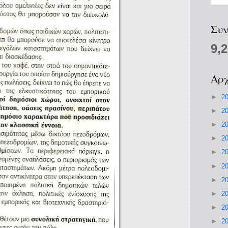
Συν
9,
Αρχ
►
2
►
2
►
2
►
2
►
2
►
2
►
2
►
2
►
2
►
2