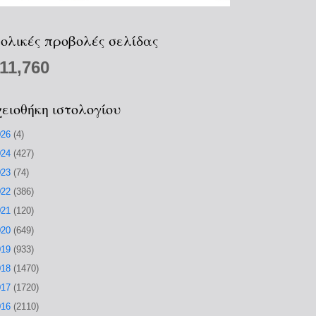
ολικές προβολές σελίδας
211,760
ειοθήκη ιστολογίου
026
(4)
024
(427)
023
(74)
022
(386)
021
(120)
020
(649)
019
(933)
018
(1470)
017
(1720)
016
(2110)