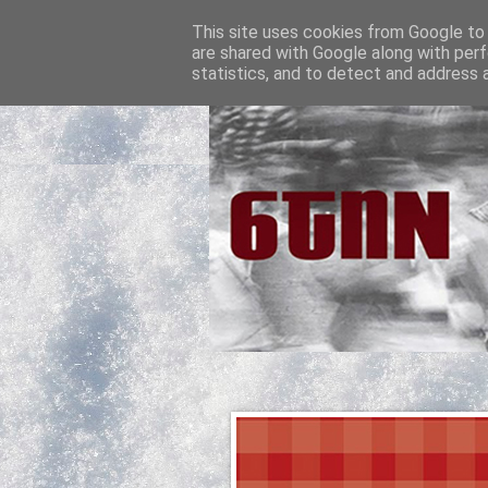
This site uses cookies from Google to d
are shared with Google along with perf
statistics, and to detect and address 