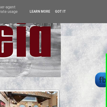
user-agent
erate usage
LEARN MORE
GOT IT