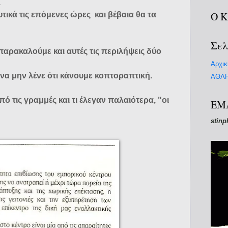
.
Ο 
τικά τις επόμενες ώρες και βέβαια θα τα
Σελ
αρακαλούμε και αυτές τις περιλήψεις δύο
Αρχικ
να μην λένε ότι κάνουμε κοπτοραπτική.
ΑΘΛΗ
ό τις γραμμές και τι έλεγαν παλαιότερα, "οι
EM
stinp