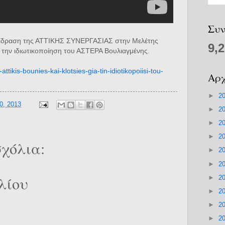
Συν
ντίδραση της ΑΤΤΙΚΗΣ ΣΥΝΕΡΓΑΣΙΑΣ στην Μελέτης
9,
την ιδιωτικοποίηση του ΑΣΤΕΡΑ Βουλιαγμένης.
s-attikis-bounies-kai-klotsies-gia-tin-idiotikopoiisi-tou-
Αρχ
►
2
0, 2013
►
2
►
2
►
2
χόλια:
►
2
►
2
λίου
►
2
►
2
►
2
►
2