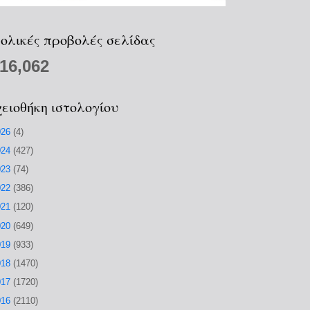
ολικές προβολές σελίδας
216,062
ειοθήκη ιστολογίου
026
(4)
024
(427)
023
(74)
022
(386)
021
(120)
020
(649)
019
(933)
018
(1470)
017
(1720)
016
(2110)