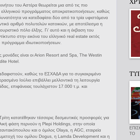
ΧΡ
ινήτου του Αστέρα θεωρείται μια από τις πιο
ου ελληνικού προγράμματος αποκρατικοποιήσεων, καθώς
δυνατότητα να κατεδαφίσει δύο από τα τρία υφιστάμενα
αντικό αριθμό πολυτελών κατοικιών, με αποτέλεσμα η
ουριστικό πόλο έλξης. Γιʼ αυτό και η έκβαση του
τίκτυπο στην εικόνα του ελληνικό real estate εκτός
ό πρόγραμμα ιδιωτικοποιήσεων.
ς μονάδες είναι οι Αrion Resort and Spa, Τhe Westin
ite Hotel.
ΤΥ
τεδαφιστούν, καθώς το ΕΣΧΑΔΑ για το συγκεκριμένο
ασμένο Ιούλιο επιβάλλει μελλοντικά τη λειτουργία
δας, επιφάνειας τουλάχιστον 17.000 τ.μ. και
Τρίτη κατατέθηκαν τέσσερις δεσμευτικές προσφορές για
λική φάση περνούν η Plepi Holdings, στην οποία
ΕΠΙΣ
αντακόπουλου και ο όμιλος Olaya, η AGC, εταιρεία
ΤΟ
μμετοχή του ομίλου Dogus, η Lamda Development και η