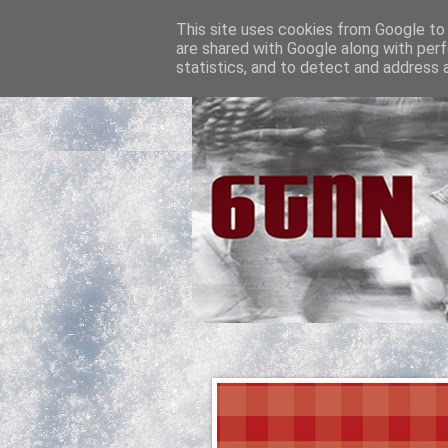
This site uses cookies from Google to d
are shared with Google along with perf
statistics, and to detect and address 