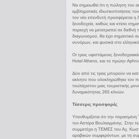
Να σημειωθεί ότι η πώληση του ακ
εμβληματικές ιδιωτικοποιήσεις τ
τον νέο επενδυτή προσφέρεται η 
ξενοδοχεία, καθώς και κτίσει σημ
περιοχή να μετατραπεί σε διεθνή τ
διαγωνισμού, θα έχει σημαντικό αν
συνόρων, και φυσικά στο ελληνικ
Οι τρεις υφιστάμενες ξενοδοχειακέ
Hotel Athens, και το πρώην Aphrod
Δύο από τις τρεις μπορούν να κα
ακίνητο που ολοκληρώθηκε τον περ
τουλάχιστον μιας τουριστικής μονά
δυναμικότητας 265 κλινών.
Τέσσερις προσφορές
Υπενθυμίζεται ότι την περασμένη 
τον Αστέρα Βουλιαγμένης. Στην τε
συμμετέχει η ΤΕΜΕΣ του Αχ. Κωστ
αραβικών συμφερόντων, με τη συ