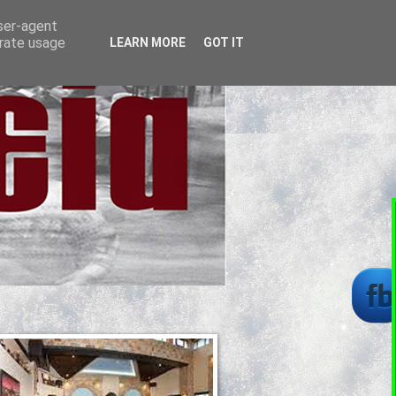
user-agent
erate usage
LEARN MORE
GOT IT