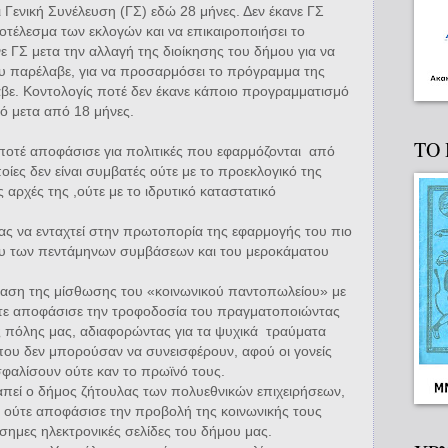
ι Γενική Συνέλευση (ΓΣ) εδώ 28 μήνες. Δεν έκανε ΓΣ
ποτέλεσμα των εκλογών και να επικαιροποιήσει το
ε ΓΣ μετα την αλλαγή της διοίκησης του δήμου για να
υ παρέλαβε, για να προσαρμόσει το πρόγραμμα της
βε. Κοντολογίς ποτέ δεν έκανε κάποιο προγραμματισμό
μό μετα από 18 μήνες.
ΤΟ
ποτέ αποφάσισε για πολιτικές που εφαρμόζονται
από
οίες δεν είναι συμβατές ούτε με το προεκλογικό της
 αρχές της ,ούτε με το ιδρυτικό καταστατικό
ας να ενταχτεί στην πρωτοπορία της εφαρμογής του πιο
ου των πεντάμηνων συμβάσεων και του μεροκάματου
ταση της μίσθωσης του «κοινωνικού παντοπωλείου» με
τε αποφάσισε την τροφοδοσία του πραγματοποιώντας
ς πόλης μας, αδιαφορώντας για τα ψυχικά
τραύματα
ου δεν μπορούσαν να συνεισφέρουν, αφού οι γονείς
φαλίσουν ούτε καν το πρωϊνό τους.
απεί ο δήμος ζήτουλας των πολυεθνικών επιχειρήσεων,
ούτε αποφάσισε την προβολή της κοινωνικής τους
ίσημες ηλεκτρονικές σελίδες του δήμου μας.