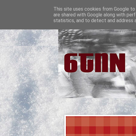
This site uses cookies from Google to d
are shared with Google along with perf
statistics, and to detect and address 