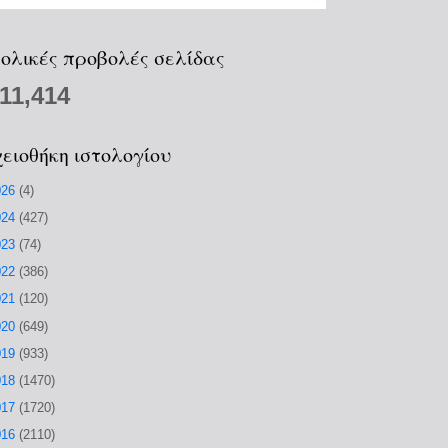
ολικές προβολές σελίδας
211,414
ειοθήκη ιστολογίου
026
(4)
024
(427)
023
(74)
022
(386)
021
(120)
020
(649)
019
(933)
018
(1470)
017
(1720)
016
(2110)