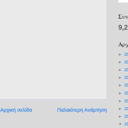
Συν
9,
Αρχ
►
2
►
2
►
2
►
2
►
2
►
2
►
2
►
2
Αρχική σελίδα
Παλαιότερη Ανάρτηση
►
2
▼
2