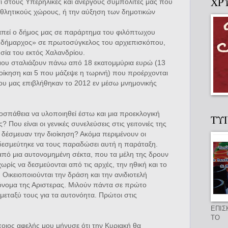
ΧΡ
ι στους Υπερήλικες και ανέργους συμπολίτες μας που
θλητικούς χώρους, ή την αύξηση των δημοτικών
απεί ο δήμος μας σε παράρτημα του φιλόπτωχου
 «δήμαρχος» σε πρωτοσύγκελος του αρχιεπισκόπου,
σία του εκτός Χαλανδρίου.
μου σταλιάζουν πάνω από 18 εκατομμύρια ευρώ (13
ίκηση και 5 που μάζεψε η τωρινή) που προέρχονται
ου μας επιβλήθηκαν το 2012 εν μέσω μνημονικής
σπάθεια να υλοποιηθεί έστω και μια προεκλογική
ΤΥ
 Που είναι οι γενικές συνελεύσεις στις γειτονιές της
 δέσμευαν την διοίκηση? Ακόμα περιμένουν οι
δεσμεύτηκε να τους παραδώσει αυτή η παράταξη.
 από μια αυτονομημένη σέκτα, που τα μέλη της δρουν
χωρίς να δεσμεύονται από τις αρχές, την ηθική και το
Οικειοποιούνται την δράση και την ανιδιοτελή
όνομα της Αριστερας. Μιλούν πάντα σε πρώτο
μεταξύ τους για τα αυτονόητα. Πρώτοι στις
ΕΠΙΣ
ΤΟ
άποιος αφελής μου μήνυσε ότι την Κυριακή θα