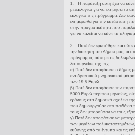
1.
Η παράταξη αυτή έχει να κάνε
μετεκλογικά για να εκτιμήσει το α
εκλογικό της πρόγραμμα. Δεν έκαν
ενημερωθεί για την κατάσταση πο
στην πραγματικότητα που παρέλα
για να καλείται να κάνει απολογισ
2.
Ποτέ δεν ερωτήθηκε και ούτε 
την διοίκηση του Δήμου μας, οι οπ
πρόγραμμα, ούτε με τις δηλωμένες
λειτουργείας της. πχ
α) Ποτέ δεν αποφάσισε ο δήμος μ
αντιδραστικού μνημονιακού μέτρ
των 19,5 Ευρώ.
β) Ποτέ δεν αποφάσισε την παρά
5000 Ευρώ περίπου μηνιαίως, ού
εράνους στα δημοτικά σχολεία τη
που δημιουργούσε στα παιδάκια π
τους δεν μπορούσαν να τους εξασ
γ) Ποτέ δεν αποφάσισε να μετατρ
των μεγάλων πολυκαταστημάτων, 
ευθύνης από τα έντυπα και τις επ