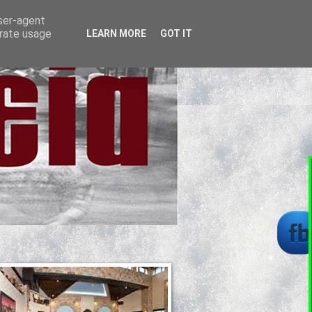
user-agent
erate usage
LEARN MORE
GOT IT