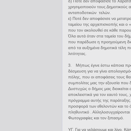
δ) Ποτέ δεν αποφάσισε το Χαράτσ
χρησιμοποιούν τους Δημοτικούς α
ανταποδοτικών
τελών.
ε) Ποτέ δεν αποφάσισε να μετατρ
ταμείου της αρχιεπισκοπής και ο
που τον ακολουθεί σε κάθε παρου
Όλα αυτά όταν στα ταμεία του δή
που παρέδωσε η προηγούμενη διο
από τα αυξημένα δημοτικά τέλη π
λιτότητας.
3.
Μήπως έγινε έστω κάποια προ
δέσμευση για να γίνει απολογισμός?
πόλης, που οι αποφάσεις τους θα
συμπολίτες μας την εξουσία που 
Δυστυχώς ο δήμος μας διοικείται
αποκλειστικά για τον εαυτό τους, 
πρόγραμμα αυτής της παράταξης. 
προσφορά των εθελοντών και το 
πληθυντικό . Αλληλοσυγχαίρονται 
Φωτογραφίες και τον ξιπασμό.
ΥΓ. Για να γελάσουμε και λίγο. Κ