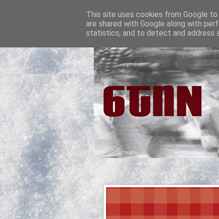
This site uses cookies from Google to d
are shared with Google along with perf
statistics, and to detect and address 