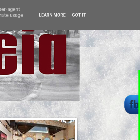
user-agent
erate usage
LEARN MORE
GOT IT