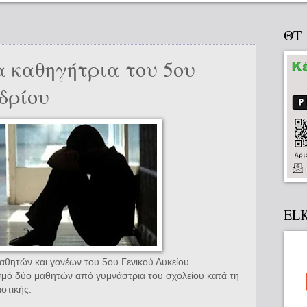
ΘΤ
 καθηγήτρια του 5ου
δρίου
EL
αθητών και γονέων του 5ου Γενικού Λυκείου
σμό δύο μαθητών από γυμνάστρια του σχολείου κατά τη
στικής.