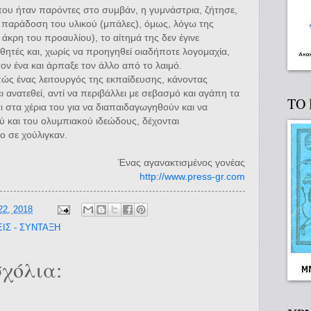
ου ήταν παρόντες στο συμβάν, η γυμνάστρια, ζήτησε,
 παράδοση του υλικού (μπάλες), όμως, λόγω της
κρη του προαυλίου), το αίτημά της δεν έγινε
θητές και, χωρίς να προηγηθεί οιαδήποτε λογομαχία,
τον ένα και άρπαξε τον άλλο από το λαιμό.
πώς ένας λειτουργός της εκπαίδευσης, κάνοντας
 ανατεθεί, αντί να περιβάλλει με σεβασμό και αγάπη τα
ΤΟ
ι στα χέρια του για να διαπαιδαγωγηθούν και να
ύ και του ολυμπιακού ιδεώδους, δέχονται
 σε χούλιγκαν.
Ένας αγανακτισμένος γονέας
http://www.press-gr.com
22, 2018
ΙΣ - ΣΥΝΤΑΞΗ
χόλια: