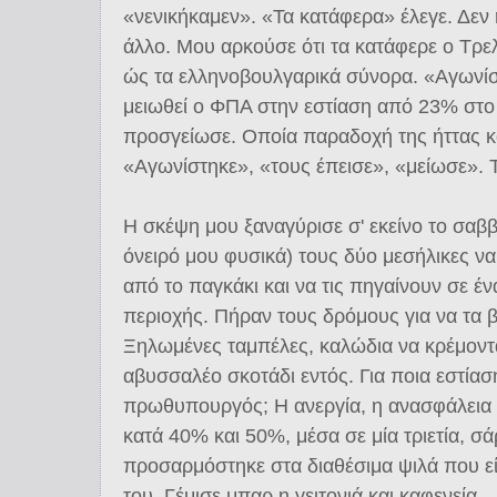
«νενικήκαμεν». «Τα κατάφερα» έλεγε. Δεν
άλλο. Μου αρκούσε ότι τα κατάφερε ο Τρε
ώς τα ελληνοβουλγαρικά σύνορα. «Αγωνίστ
μειωθεί ο ΦΠΑ στην εστίαση από 23% στο 
προσγείωσε. Οποία παραδοχή της ήττας κα
«Αγωνίστηκε», «τους έπεισε», «μείωσε». Τ
Η σκέψη μου ξαναγύρισε σ' εκείνο το σαββ
όνειρό μου φυσικά) τους δύο μεσήλικες να
από το παγκάκι και να τις πηγαίνουν σε έν
περιοχής. Πήραν τους δρόμους για να τα β
Ξηλωμένες ταμπέλες, καλώδια να κρέμοντα
αβυσσαλέο σκοτάδι εντός. Για ποια εστίασ
πρωθυπουργός; Η ανεργία, η ανασφάλεια 
κατά 40% και 50%, μέσα σε μία τριετία, σ
προσαρμόστηκε στα διαθέσιμα ψιλά που είχ
του. Γέμισε μπαρ η γειτονιά και καφενεία.