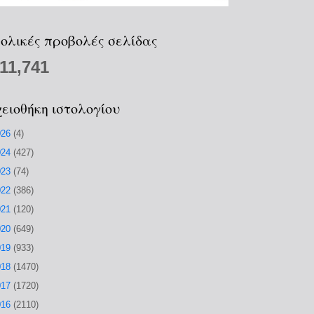
ολικές προβολές σελίδας
211,741
ειοθήκη ιστολογίου
026
(4)
024
(427)
023
(74)
022
(386)
021
(120)
020
(649)
019
(933)
018
(1470)
017
(1720)
016
(2110)