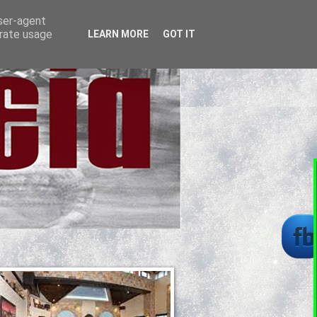
user-agent
erate usage
LEARN MORE
GOT IT