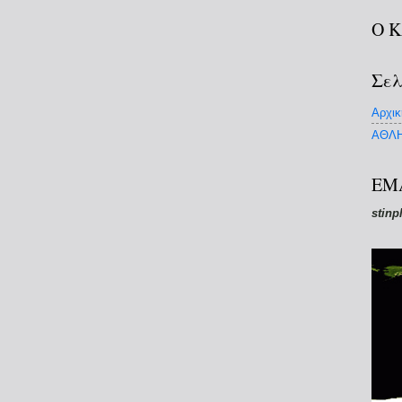
Ο 
Σελ
Αρχικ
ΑΘΛΗ
EM
stinp