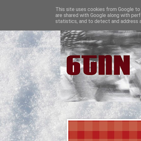
This site uses cookies from Google to d
are shared with Google along with perf
statistics, and to detect and address 